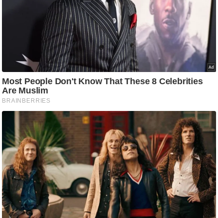
र्ल्ड
न्यू
ज
ब्री
फ
म
नो
रं
ज
न
ज
ग
त
बॉ
ली
वु