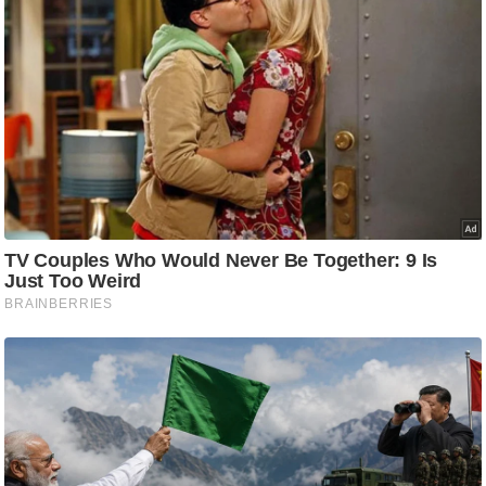
ति
ष
प्र
भु
म
हि
मा
/
ध
र्म
स्थ
ल
व्र
त
त्यो
हा
र