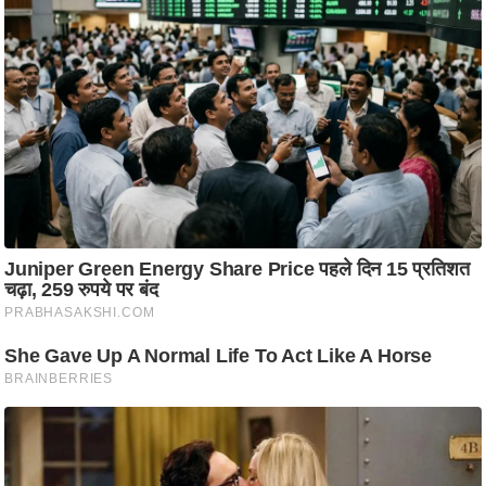
आ
र
.
आ
ई
.
चा
य
प
र
स
मी
क्षा
ध
र्म
ज्यो