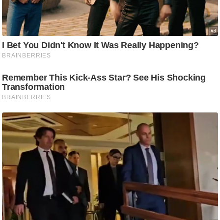
ड
हॉ
ली
वु
ड
फि
ल्म
स
मी
क्षा
B
r
e
a
k
i
n