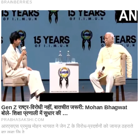
ट
ने
स
मं
त्रा
रि
ले
श
न
शि
प
रा
ज
नी
ति
वि
श्ले