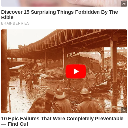
/
फै
श
न
घ
रे
लू
नु
स्खे
प
र्य
ट
न
स्थ
ल
फि