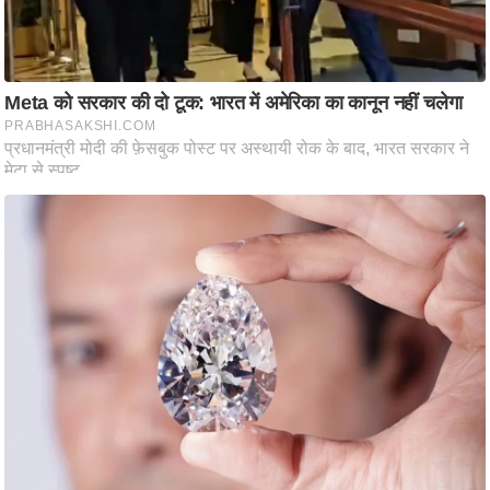
g
N
e
w
s
ला
इ
फ
स्टा
इ
ल
टे
क्नॉ
लॉ
जी
ब्यू
टी