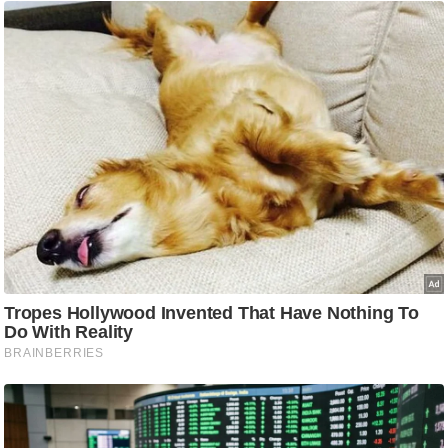
ष
ण
स
म
सा
म
यि
क
मा
तृ
भू
मि
स्तं
भ
ए
म
.