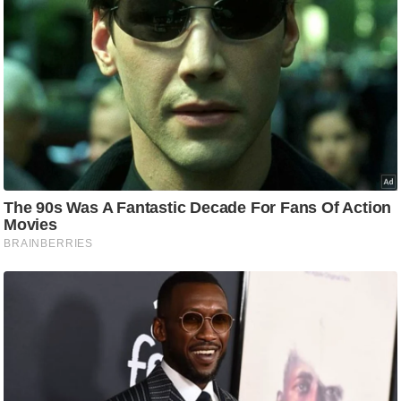
ख्सि
य
त
यं
ग
इं
डि
या
सा
हि
त्य
ज
ग
त
ऑ
टो
व