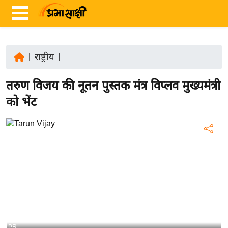
|
राष्ट्रीय
|
ता
तरुण विजय की नूतन पुस्तक मंत्र विप्लव मुख्यमंत्री
ज़ा
ख
को भेंट
ब
र
रा
ष्ट्री
य
अं
त
र्रा
ष्ट्री
PR