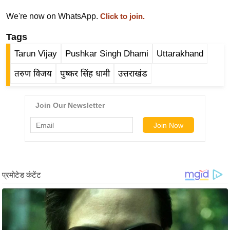
इ
We're now on WhatsApp.
Click to join.
म
Tags
ई
Tarun Vijay
Pushkar Singh Dhami
Uttarakhand
-
पे
तरुण विजय
पुष्कर सिंह धामी
उत्तराखंड
प
र
मि
सा
ल
बे
मि
सा
ल
श