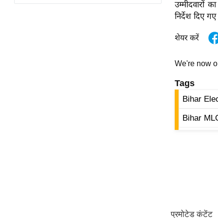
विश्लेषण
उम्मीदवारों क
निर्देश दिए गए ह
ट्रेंडिंग
शेयर करें
Q
u
We're now 
i
c
Tags
k
Bihar Ele
L
i
Bihar MLC
n
k
s
विधानसभा
चुनाव
फोटो
वीडियो