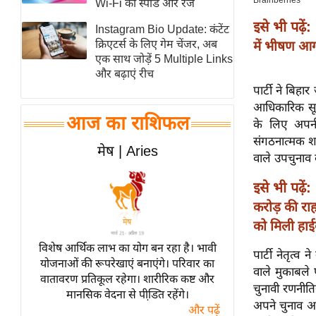
Wi-Fi की स्पीड और रेंज
स्तंभ
इसे भी पढ़ें:
Instagram Bio Update: कंटेंट
एम.
क्रिएटर्स के लिए गेम चेंजर, अब
में भीषण आग
आर.
एक साथ जोड़ें 5 Multiple Links
और बढ़ाएं रीच
आई.
पार्टी ने बिहा
चाय पर
आधिकारिक सूची
समीक्षा
आज का राशिफल
के लिए अपनी
धर्म
संगठनात्मक शक
मेष | Aries
वाले उपचुनाव 
ज्योतिष
प्रभु
इसे भी पढ़ें:
महिमा/
करोड़ की र
धर्मस्थल
को मिली हाई
व्रत
विशेष आर्थिक लाभ का योग बन रहा है। भावी
पार्टी नेतृत्
त्योहार
योजनाओं की रूपरेखाएं बनाएंगे। परिवार का
वाले मुकाबले
वातावरण प्रतिकूल रहेगा। शारीरिक कष्ट और
राशिफल
चुनावी रणनीतिय
मानसिक वेदना से पीडि़त रहेंगे।
विशेष
अपने चुनाव अभ
और पढ़ें