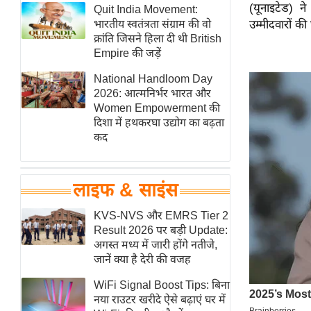
(यूनाइटेड) न
हॉलीवुड
Quit India Movement:
भारतीय स्वतंत्रता संग्राम की वो
उम्मीदवारों क
फिल्म समीक्षा
क्रांति जिसने हिला दी थी British
Breaking
Empire की जड़ें
News
National Handloom Day
लाइफस्टाइल
2026: आत्मनिर्भर भारत और
Women Empowerment की
टेक्नॉलॉजी
दिशा में हथकरघा उद्योग का बढ़ता
ब्यूटी/फैशन
कद
घरेलू नुस्खे
पर्यटन स्थल
लाइफ & साइंस
फिटनेस मंत्रा
KVS-NVS और EMRS Tier 2
रिलेशनशिप
Result 2026 पर बड़ी Update:
राजनीति
अगस्त मध्य में जारी होंगे नतीजे,
जानें क्या है देरी की वजह
विश्लेषण
समसामयिक
WiFi Signal Boost Tips: बिना
नया राउटर खरीदे ऐसे बढ़ाएं घर में
मातृभूमि