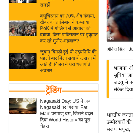
बजट
Hindi
समझें
खेल
News
बलूचिस्तान का 70% क्षेत्र गंवाया,
क्रिकेट
खैबर को तालिबान ने कब्जाया,
Hindi
IPL
PoK में गोलियों से आवाज को
दबाया, किस पाकिस्तान पर हुकूमत
Videos
2026
ANI
कर रहे मुनीर-शहबाज?
क्राइम
अंकित सिंह
। J
जुबान बिगड़ी हुई थी उदयनिधि की,
ई-पेपर
पहली बार मिला सवा शेर, सत्ता में
मिसाल बेमिसाल
आते ही विजय ने धरा थलापति
भाजपा और 
अवतार
शख्सियत
सूचियां ज
यंग इंडिया
जदयू ने स
ट्रेंडिंग
संकेत दिया
साहित्य जगत
ऑटो वर्ल्ड
Nagasaki Day: US ने जब
Nagasaki पर गिराया 'Fat
न्यूज ब्रीफ
Man' परमाणु बम, जिसने बदल
भारतीय जनता प
मनोरंजन जगत
दिया World History का पूरा
उम्मीदवारों क
चेहरा
बॉलीवुड
संजय मयूख, 