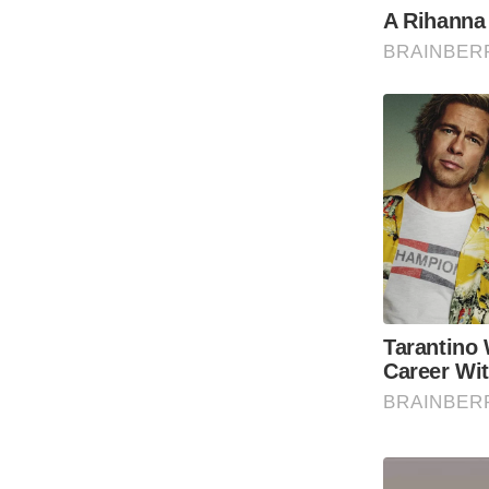
Code Of Ethics
RSS
Our Team
Expert Panel
Loksabhachunav
Android App