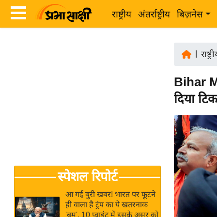
राष्ट्रीय
अंतर्राष्ट्रीय
बिज़नेस
Latest
ता
News
|
राष्ट्र
ज़ा
in
ख
Bihar M
Hindi
ब
दिया टिक
र
Hindi
राष्ट्रीय
News
अंतर्राष्ट्रीय
Live
बिज़नेस
उद्योग
Breaking
स्पेशल रिपोर्ट
जगत
News in
विशेषज्ञ
Hindi
आ गई बुरी खबर! भारत पर फूटने
राय
ही वाला है ट्रंप का ये खतरनाक
'बम', 10 प्वाइंट में इसके असर को