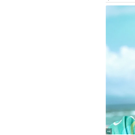
ऑडियो
इंफ़ोग्राफ़िक
राज्यों से
शहरों से
वेब स्टोरी
कार्टून
Short
Videos
iOS App
About us
Contact Editor
Advertise
Privacy Policy
Grievance
Redressal