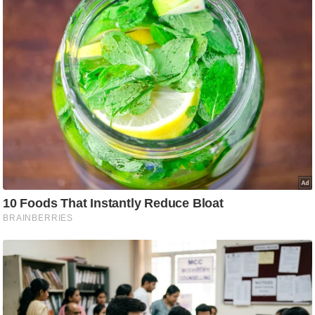
/
फै
श
न
घ
रे
लू
नु
स्खे
प
र्य
ट
न
स्थ
ल
फि