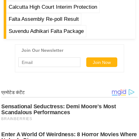
ड
Calcutta High Court Interim Protection
हॉ
ली
Falta Assembly Re-poll Result
वु
Suvendu Adhikari Falta Package
ड
फि
ल्म
स
मी
क्षा
B
r
e
a
k
i
n