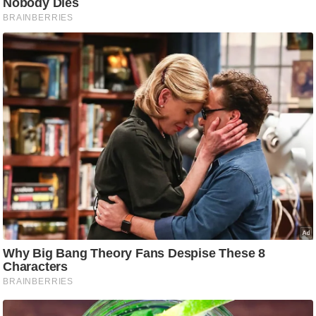
g
N
e
w
s
ला
इ
फ
स्टा
इ
ल
टे
क्नॉ
लॉ
जी
ब्यू
टी