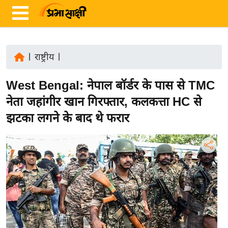
|
राष्ट्रीय
|
ता
West Bengal: नेपाल बॉर्डर के पास से TMC
ज़ा
ख
नेता जहांगीर खान गिरफ्तार, कलकत्ता HC से
ब
झटका लगने के बाद थे फरार
र
रा
ष्ट्री
य
अं
त
र्रा
ष्ट्री