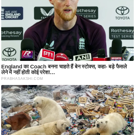
ति
ष
प्र
भु
म
हि
मा
/
ध
र्म
स्थ
ल
व्र
त
त्यो
हा
र