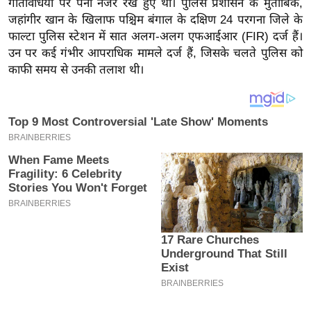
गतिविधियों पर पैनी नजर रखे हुए थी। पुलिस प्रशासन के मुताबिक,
य
जहांगीर खान के खिलाफ पश्चिम बंगाल के दक्षिण 24 परगना जिले के
ब
फाल्टा पुलिस स्टेशन में सात अलग-अलग एफआईआर (FIR) दर्ज हैं।
ज
उन पर कई गंभीर आपराधिक मामले दर्ज हैं, जिसके चलते पुलिस को
ट
काफी समय से उनकी तलाश थी।
खे
ल
क्रि
के
ट
I
P
L
2
0
2
6
क्रा