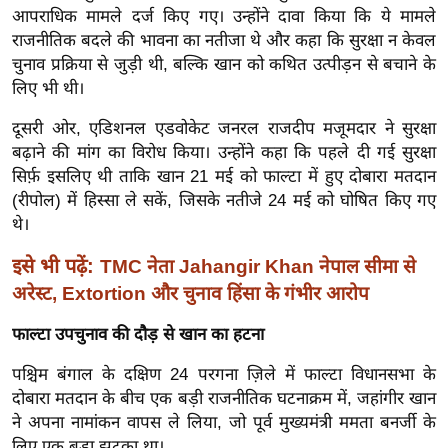
ख्सि
आपराधिक मामले दर्ज किए गए। उन्होंने दावा किया कि ये मामले
य
राजनीतिक बदले की भावना का नतीजा थे और कहा कि सुरक्षा न केवल
त
चुनाव प्रक्रिया से जुड़ी थी, बल्कि खान को कथित उत्पीड़न से बचाने के
लिए भी थी।
यं
ग
दूसरी ओर, एडिशनल एडवोकेट जनरल राजदीप मजूमदार ने सुरक्षा
इं
बढ़ाने की मांग का विरोध किया। उन्होंने कहा कि पहले दी गई सुरक्षा
डि
सिर्फ़ इसलिए थी ताकि खान 21 मई को फाल्टा में हुए दोबारा मतदान
या
(रीपोल) में हिस्सा ले सकें, जिसके नतीजे 24 मई को घोषित किए गए
थे।
सा
हि
इसे भी पढ़ें:
TMC नेता Jahangir Khan नेपाल सीमा से
त्य
अरेस्ट, Extortion और चुनाव हिंसा के गंभीर आरोप
ज
ग
फाल्टा उपचुनाव की दौड़ से खान का हटना
त
पश्चिम बंगाल के दक्षिण 24 परगना ज़िले में फाल्टा विधानसभा के
ऑ
दोबारा मतदान के बीच एक बड़ी राजनीतिक घटनाक्रम में, जहांगीर खान
टो
ने अपना नामांकन वापस ले लिया, जो पूर्व मुख्यमंत्री ममता बनर्जी के
व
लिए एक बड़ा झटका था।