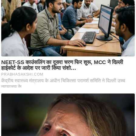
ट
ने
स
मं
त्रा
रि
ले
श
न
शि
प
रा
ज
नी
ति
वि
श्ले