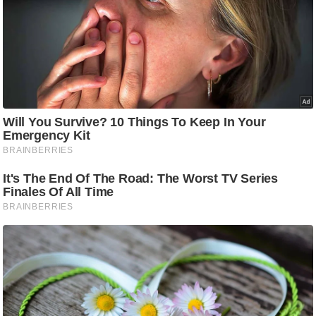
ष
ण
स
म
सा
म
यि
क
मा
तृ
भू
मि
स्तं
भ
ए
म
.