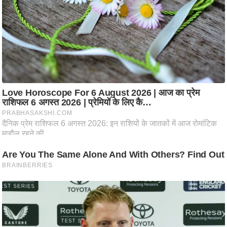
आ
र
.
आ
ई
.
चा
य
प
र
स
मी
क्षा
ध
र्म
ज्यो