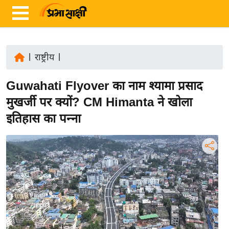
|
राष्ट्रीय
|
ता
Guwahati Flyover का नाम श्यामा प्रसाद
ज़ा
ख
मुखर्जी पर क्यों? CM Himanta ने खोला
ब
इतिहास का पन्ना
र
रा
ष्ट्री
य
अं
त
र्रा
ष्ट्री