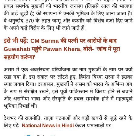
र्ल्ड
प्रबल समर्थक मुखर्जी को भारतीय जनसंघ (जिससे आज की भाजपा
की जड़ें जुड़ी हैं) की स्थापना में उनकी भूमिका के लिए जाना जाता है।
न्यू
वे अनुच्छेद 370 के तहत जम्मू और कश्मीर को विशेष दर्जा दिए जाने
ज
के अपने कड़े विरोध के लिए भी जाने जाते हैं।
ब्री
फ
इसे भी पढ़ें:
CM Sarma की पत्नी पर आरोपों के बाद
म
Guwahati पहुंचे Pawan Khera, बोले- 'जांच में पूरा
नो
सहयोग करूंगा'
रं
असम में एक अवसंरचना परियोजना का नाम मुखर्जी के नाम पर क्यों
ज
रखा गया है, इस सवाल पर लौटते हुए, हिमंता बिस्वा सरमा ने इसका
न
स्पष्ट जवाब दिया। दरअसल, मुखर्जी ने असम को भारत के अभिन्न अंग
ज
के रूप में संरक्षित रखने, इसे पूर्वी पाकिस्तान में विलय होने से बचाने
ग
और असमिया भाषा और संस्कृति के प्रबल समर्थक होने में महत्वपूर्ण
त
भूमिका निभाई थी।
बॉ
देशभर की राजनीति, ताज़ा घटनाओं और बड़ी खबरों से जुड़े रहने के
ली
लिए पढ़ें
केवल प्रभासाक्षी पर।
National News in Hindi
वु