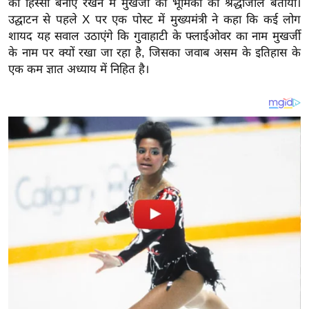
का हिस्सा बनाए रखने में मुखर्जी की भूमिका को श्रद्धांजलि बताया।
य
उद्घाटन से पहले X पर एक पोस्ट में मुख्यमंत्री ने कहा कि कई लोग
ब
शायद यह सवाल उठाएंगे कि गुवाहाटी के फ्लाईओवर का नाम मुखर्जी
ज
के नाम पर क्यों रखा जा रहा है, जिसका जवाब असम के इतिहास के
ट
एक कम ज्ञात अध्याय में निहित है।
खे
ल
क्रि
के
ट
I
P
L
2
0
2
6
क्रा