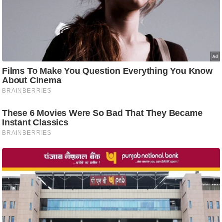
ट
ने
स
मं
त्रा
रि
ले
श
न
शि
प
रा
ज
नी
ति
वि
श्ले