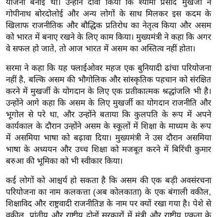
योजना बनाई थी। उन्होंने दावा किया कि श्यामा प्रसाद मुखर्जी ने
ख्सि
गोपीनाथ बोरदोलोई और अन्य लोगों के साथ मिलकर इस कदम के
य
खिलाफ राजनीतिक और बौद्धिक प्रतिरोध का नेतृत्व किया और असम
त
को भारत में बनाए रखने के लिए काम किया।
मुख्यमंत्री ने कहा कि अगर
यं
वे सफल हो जाते, तो आज भारत में असम का अस्तित्व नहीं होता।
ग
सरमा ने कहा कि यह फ्लाईओवर महज एक बुनियादी ढांचा परियोजना
इं
नहीं है, बल्कि असम की भौगोलिक और सांस्कृतिक पहचान को संरक्षित
डि
करने में मुखर्जी के योगदान के लिए एक प्रतीकात्मक श्रद्धांजलि भी है।
या
उन्होंने आगे कहा कि असम के लिए मुखर्जी का योगदान राजनीति और
सा
भूगोल से परे था, और उन्होंने बताया कि कुलपति के रूप में अपने
हि
कार्यकाल के दौरान उन्होंने असम के स्कूलों में शिक्षा के माध्यम के रूप
त्य
में असमिया भाषा को बढ़ावा दिया। मुख्यमंत्री ने उस दौरान असमिया
ज
भाषा के अध्ययन और उच्च शिक्षा को मजबूत करने में बिरिंची कुमार
ग
बरुआ की भूमिका को भी स्वीकार किया।
त
कई लोगों को आश्चर्य हो सकता है कि असम की एक बड़ी अवसंरचना
ऑ
परियोजना का नाम कलकत्ता (अब कोलकाता) के एक बंगाली वकील,
टो
शिक्षाविद और राष्ट्रवादी राजनीतिज्ञ के नाम पर क्यों रखा गया है। पेशे से
व
वकील, प्रांतीय और राष्ट्रीय दोनों सरकारों में मंत्री और राष्ट्रीय एकता के