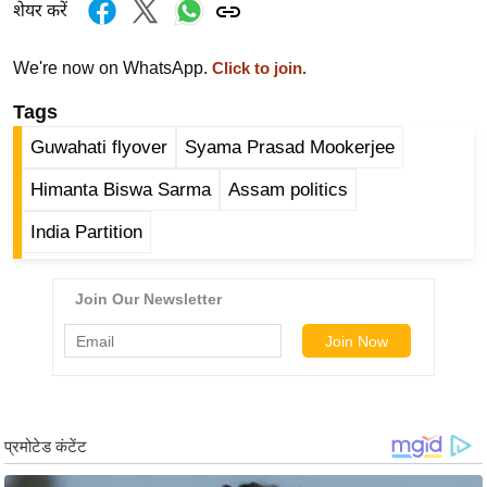
ड
शेयर करें
हॉ
ली
We're now on WhatsApp.
Click to join.
वु
Tags
ड
Guwahati flyover
Syama Prasad Mookerjee
फि
ल्म
Himanta Biswa Sarma
Assam politics
स
India Partition
मी
क्षा
B
r
e
a
k
i
n