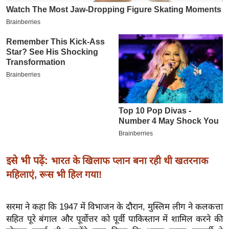
इ
म
ई
-
पे
प
र
मि
सा
ल
इसे भी पढ़ें:
भारत के खिलाफ प्लान बना रही थी खतरनाक
बे
महिलाएं, रूस भी हिल गया!
मि
सा
ल
सरमा ने कहा कि 1947 में विभाजन के दौरान, मुस्लिम लीग ने कलकत्ता
सहित पूरे बंगाल और पूर्वोत्तर को पूर्वी पाकिस्तान में शामिल करने की
श