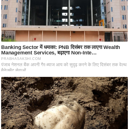
ष
ण
स
म
सा
म
यि
क
मा
तृ
भू
मि
स्तं
भ
ए
म
.