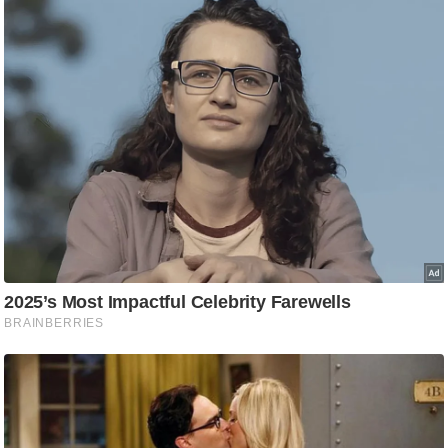
g
N
e
w
s
ला
इ
फ
स्टा
इ
ल
टे
क्नॉ
लॉ
जी
ब्यू
टी