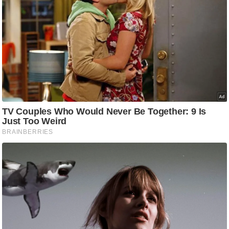
/
फै
श
न
घ
रे
लू
नु
स्खे
प
र्य
ट
न
स्थ
ल
फि