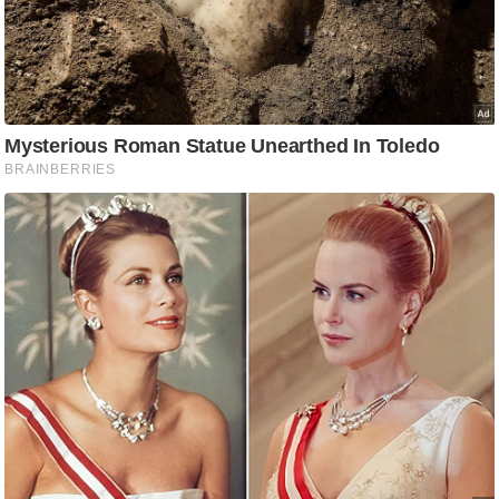
आ
र
.
आ
ई
.
चा
य
प
र
स
मी
क्षा
ध
र्म
ज्यो