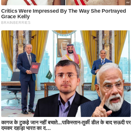
ति
ष
प्र
भु
म
हि
मा
/
ध
र्म
स्थ
ल
व्र
त
त्यो
हा
र