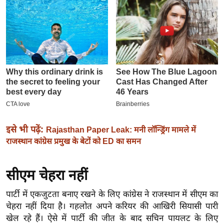
इ
म
ई
-
पे
प
र
मि
सा
इसे भी पढ़ें:
Rajasthan Paper Leak: मनी लॉन्ड्रिंग मामले में
ल
राजस्थान कांग्रेस प्रमुख के बेटों को ED का समन
बे
सीएम चेहरा नहीं
मि
सा
पार्टी में एकजुटता बनाए रखने के लिए कांग्रेस ने राजस्थान में सीएम का
ल
चेहरा नहीं दिया है। गहलोत अपने करियर की आखिरी सियासी पारी
श
खेल रहे हैं। ऐसे में पार्टी की जीत के बाद सचिन पायलट के लिए