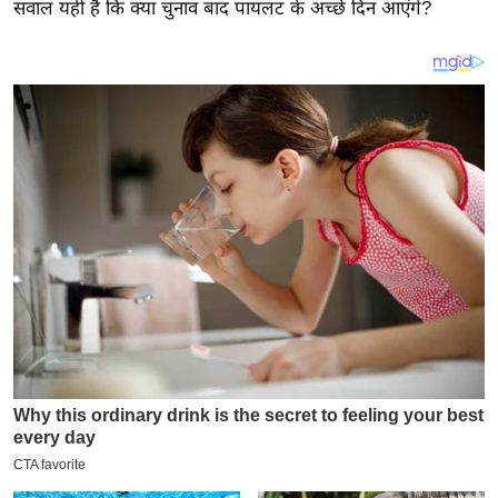
य
सवाल यही है कि क्या चुनाव बाद पायलट के अच्छे दिन आएंगे?
ब
ज
ट
खे
ल
क्रि
के
ट
I
P
L
2
0
2
6
क्रा