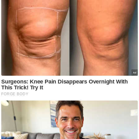
ति
ष
प्र
भु
म
हि
मा
/
ध
र्म
स्थ
ल
व्र
त
त्यो
हा
र