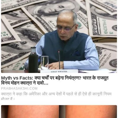
आ
र
.
आ
ई
.
चा
य
प
र
स
मी
क्षा
ध
र्म
ज्यो