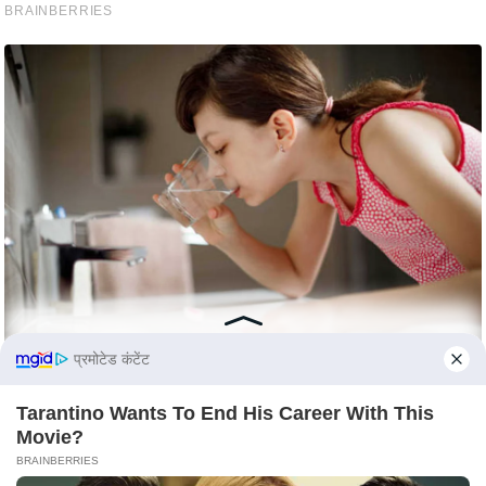
s
a
l
C
o
d
e
O
f
E
t
h
i
प्रमोटेड कंटेंट
c
s
Tarantino Wants To End His Career With This
R
Movie?
S
BRAINBERRIES