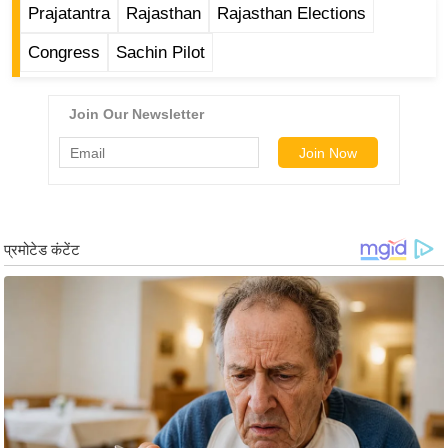
g
Prajatantra
Rajasthan
Rajasthan Elections
N
Congress
Sachin Pilot
e
w
s
ला
इ
फ
स्टा
इ
ल
टे
क्नॉ
लॉ
जी
ब्यू
टी