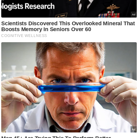
ट
ने
स
मं
त्रा
रि
ले
श
न
शि
प
रा
ज
नी
ति
वि
श्ले