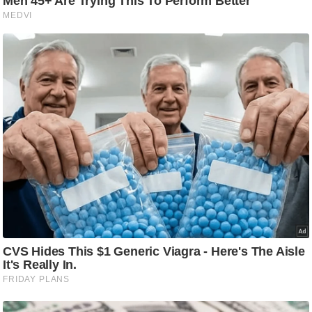
ष
ण
स
म
सा
म
यि
क
मा
तृ
भू
मि
स्तं
भ
ए
म
.