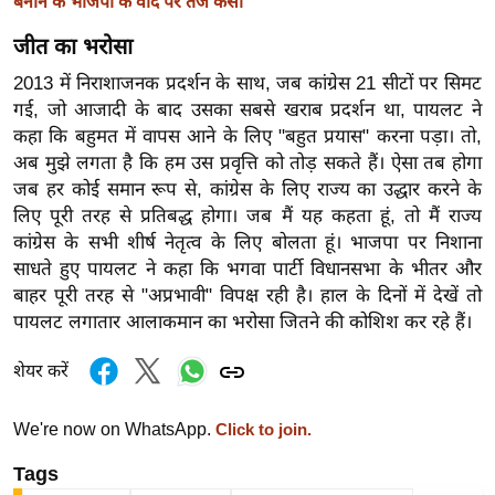
ड
बनाने के भाजपा के वादे पर तंज कसा
हॉ
जीत का भरोसा
ली
2013 में निराशाजनक प्रदर्शन के साथ, जब कांग्रेस 21 सीटों पर सिमट
वु
गई, जो आजादी के बाद उसका सबसे खराब प्रदर्शन था, पायलट ने
ड
कहा कि बहुमत में वापस आने के लिए "बहुत प्रयास" करना पड़ा। तो,
फि
अब मुझे लगता है कि हम उस प्रवृत्ति को तोड़ सकते हैं। ऐसा तब होगा
ल्म
जब हर कोई समान रूप से, कांग्रेस के लिए राज्य का उद्धार करने के
स
लिए पूरी तरह से प्रतिबद्ध होगा। जब मैं यह कहता हूं, तो मैं राज्य
मी
कांग्रेस के सभी शीर्ष नेतृत्व के लिए बोलता हूं। भाजपा पर निशाना
क्षा
साधते हुए पायलट ने कहा कि भगवा पार्टी विधानसभा के भीतर और
बाहर पूरी तरह से "अप्रभावी" विपक्ष रही है। हाल के दिनों में देखें तो
B
पायलट लगातार आलाकमान का भरोसा जितने की कोशिश कर रहे हैं।
r
e
शेयर करें
a
k
We're now on WhatsApp.
Click to join.
i
Tags
n