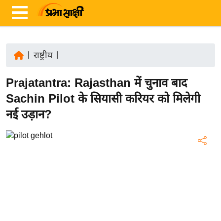
|
राष्ट्रीय
|
ता
Prajatantra: Rajasthan में चुनाव बाद
ज़ा
ख
Sachin Pilot के सियासी करियर को मिलेगी
ब
नई उड़ान?
र
रा
ष्ट्री
य
अं
त
र्रा
ष्ट्री