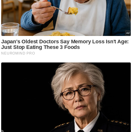
/
फै
श
न
घ
रे
लू
नु
स्खे
प
र्य
ट
न
स्थ
ल
फि