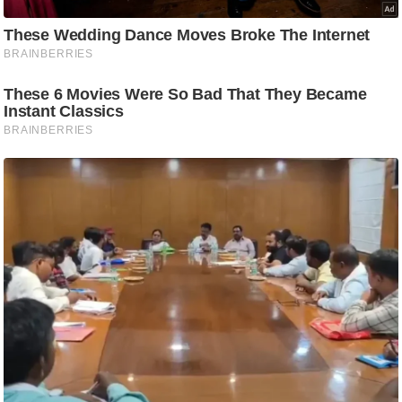
ट
ने
स
मं
त्रा
रि
ले
श
न
शि
प
रा
ज
नी
ति
वि
श्ले