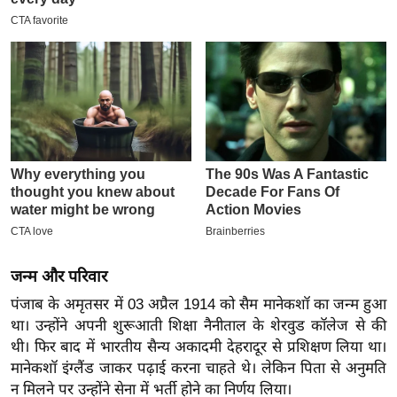
इ
म
ई
-
पे
प
र
मि
सा
ल
जन्म और परिवार
बे
पंजाब के अमृतसर में 03 अप्रैल 1914 को सैम मानेकशॉ का जन्म हुआ
मि
था। उन्होंने अपनी शुरूआती शिक्षा नैनीताल के शेरवुड कॉलेज से की
सा
थी। फिर बाद में भारतीय सैन्य अकादमी देहरादूर से प्रशिक्षण लिया था।
ल
मानेकशॉ इंग्लैंड जाकर पढ़ाई करना चाहते थे। लेकिन पिता से अनुमति
श
न मिलने पर उन्होंने सेना में भर्ती होने का निर्णय लिया।