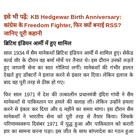
ख्सि
य
इसे भी पढ़ें:
KB Hedgewar Birth Anniversary:
त
कांग्रेस के Freedom Fighter, फिर क्यों बनाई RSS?
यं
जानिए पूरी कहानी
ग
ब्रिटिश इंडियन आर्मी में हुए शामिल
इं
डि
साल 1934 में सैम मानेकशॉ ब्रिटिश इंडियन आर्मी में शामिल हुए। सेकेंड
या
वर्ल्ड वॉर के दौरान वह बर्मा मोर्चे पर तैनात थे। इस दौरान उनको लड़ते
हुए जापानी सेना का सात गोलियां लगीं। मानेकशॉ की गंभीर हालत
सा
देखते हुए डॉक्टरों ने इलाज करने से इंकार कर दिया। लेकिन इलाज के
हि
बाद वह पूरी तरह से ठीक हो गए।
त्य
ज
फिर साल 1971 में देश की तत्कालीन प्रधानमंत्री इंदिरा गांधी ने सैम
ग
मानेकशॉ से पाकिस्तान पर हमले की सलाह ली। लेकिन उन्होंने हमला
त
करने से इंकार कर दिया और 6 महीने का समय मांगा। इस दौरान सैम
मानेकशॉ ने भारतीय सेना को पूरी तरह से तैयार किया। जिसके
ऑ
परिणामस्वरूप दिसंबर 1971 में युद्ध हुआ और पाकिस्तान को करारी
टो
हार का सामना करना पड़ा। इस जीत के साथ बांग्लादेश का गठन हुआ
व