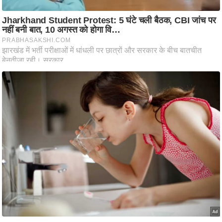
ष
ण
स
म
सा
म
यि
क
मा
तृ
भू
मि
स्तं
भ
ए
म
.