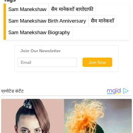
ड
हॉ
Sam Manekshaw
सैम मानेकशॉ बायोग्राफी
ली
Sam Manekshaw Birth Anniversary
सैम मानेकशॉ
वु
ड
Sam Manekshaw Biography
फि
ल्म
स
मी
क्षा
B
r
e
a
k
i
n