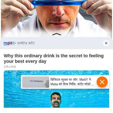
c
y
G
r
i
e
v
प्रमोटेड कंटेंट
a
n
Why this ordinary drink is the secret to feeling
c
your best every day
e
CTA LOVE
R
डिजिटल सुरक्षा पर जोर: MeitY ने
e
Meta को दिया निर्देश, कंटेंट मॉडरेशन
d
मजबूत करे
r
e
s