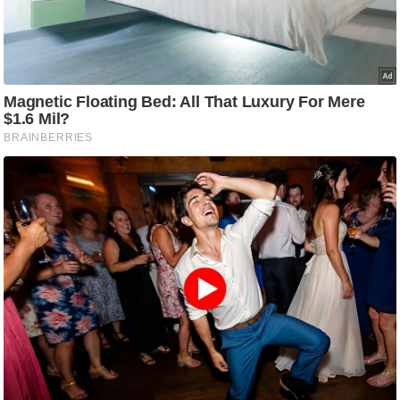
/
फै
श
न
घ
रे
लू
नु
स्खे
प
र्य
ट
न
स्थ
ल
फि