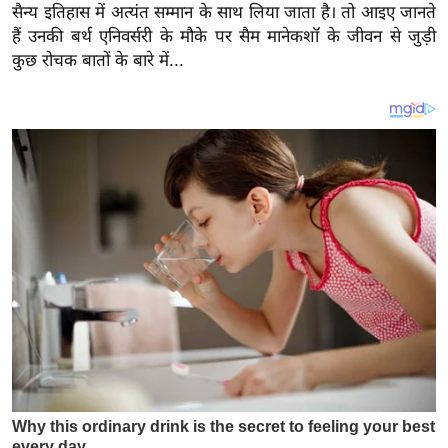
य
सैन्य इतिहास में अत्यंत सम्मान के साथ लिया जाता है। तो आइए जानते
ब
हैं उनकी बर्थ एनिवर्सरी के मौके पर सैम मानेकशॉ के जीवन से जुड़ी
कुछ रोचक बातों के बारे में...
ज
ट
खे
ल
क्रि
के
ट
I
P
L
2
0
2
6
क्रा