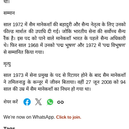
था।
र्ल्ड
सम्मान
न्यू
ज
साल 1972 में सैम मानेकशॉ की बहादुरी और सैन्य नेतृत्व के लिए उनको
ब्री
फील्ड मार्शल की उपाधि दी गई। जोकि भारतीय सेना की सर्वोच्च सैन्य
फ
रैंक है। इस पद को पाने वाले मानेकशॉ भारत के पहले सैन्य अधिकारी
म
थे। फिर साल 1968 में उनको 'पद्म भूषण' और 1972 में 'पद्म विभूषण'
से सम्मानित किया गया।
नो
रं
मृत्यु
ज
न
साल 1973 में सेना प्रमुख के पद से रिटायर होने के बाद सैम मानेकशॉ
ने तमिलनाडु के कन्नूर में जीवन बिताया। वहीं 27 जून 2008 को 94
ज
साल की उम्र में सैम मानेकशॉ का निधन हो गया था।
ग
त
शेयर करें
बॉ
ली
We're now on WhatsApp.
Click to join.
वु
Tags