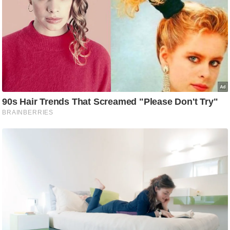
g
N
e
w
s
ला
इ
फ
स्टा
इ
ल
टे
क्नॉ
लॉ
जी
ब्यू
टी