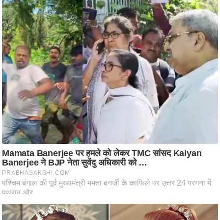
ति
ष
प्र
भु
म
हि
मा
/
ध
र्म
स्थ
ल
व्र
त
त्यो
हा
र