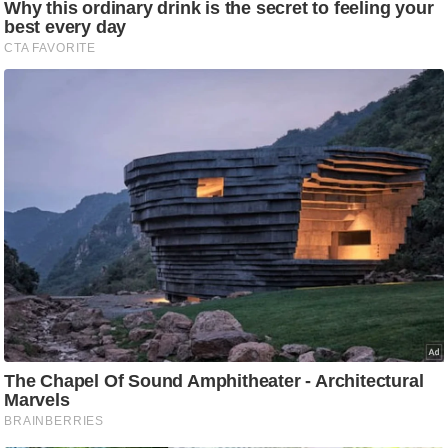
आ
र
.
आ
ई
.
चा
य
प
र
स
मी
क्षा
ध
र्म
ज्यो