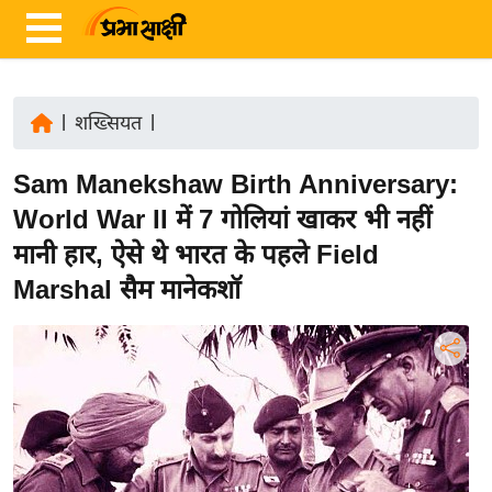
|
शख्सियत
|
ता
Sam Manekshaw Birth Anniversary:
ज़ा
ख
World War II में 7 गोलियां खाकर भी नहीं
ब
मानी हार, ऐसे थे भारत के पहले Field
र
Marshal सैम मानेकशॉ
रा
ष्ट्री
य
अं
त
र्रा
ष्ट्री