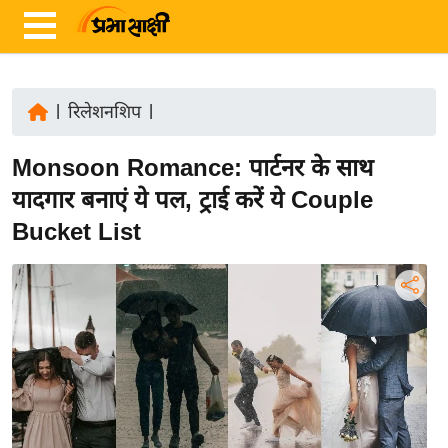
|
रिलेशनशिप
|
ता
Monsoon Romance: पार्टनर के साथ
ज़ा
ख
यादगार बनाएं ये पल, ट्राई करें ये Couple
ब
Bucket List
र
रा
ष्ट्री
य
अं
त
र्रा
ष्ट्री