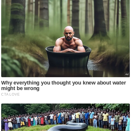
/
फै
श
न
घ
रे
लू
नु
स्खे
प
र्य
ट
न
स्थ
ल
फि