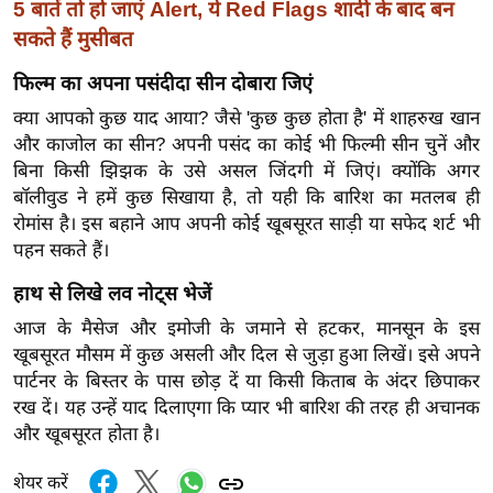
ड
5 बातें तो हो जाएं Alert, ये Red Flags शादी के बाद बन
हॉ
सकते हैं मुसीबत
ली
फिल्म का अपना पसंदीदा सीन दोबारा जिएं
वु
क्या आपको कुछ याद आया? जैसे 'कुछ कुछ होता है' में शाहरुख खान
ड
और काजोल का सीन? अपनी पसंद का कोई भी फिल्मी सीन चुनें और
फि
बिना किसी झिझक के उसे असल जिंदगी में जिएं। क्योंकि अगर
ल्म
बॉलीवुड ने हमें कुछ सिखाया है, तो यही कि बारिश का मतलब ही
स
रोमांस है। इस बहाने आप अपनी कोई खूबसूरत साड़ी या सफेद शर्ट भी
मी
पहन सकते हैं।
क्षा
हाथ से लिखे लव नोट्स भेजें
B
आज के मैसेज और इमोजी के जमाने से हटकर, मानसून के इस
r
खूबसूरत मौसम में कुछ असली और दिल से जुड़ा हुआ लिखें। इसे अपने
e
पार्टनर के बिस्तर के पास छोड़ दें या किसी किताब के अंदर छिपाकर
a
रख दें। यह उन्हें याद दिलाएगा कि प्यार भी बारिश की तरह ही अचानक
k
और खूबसूरत होता है।
i
n
शेयर करें