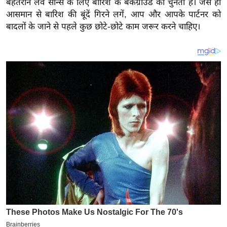
बेहतरीन लव सीन्स के लिए बारिश के बैकग्राउंड को चुनता है। जैसे ही
य
आसमान से बारिश की बूंदें गिरने लगें, आप और आपके पार्टनर को
ब
बादलों के जाने से पहले कुछ छोटे-छोटे काम जरूर करने चाहिए।
ज
ट
खे
ल
क्रि
के
ट
I
P
L
2
0
2
6
क्रा