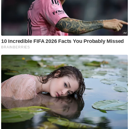
ष
ण
स
म
सा
म
यि
क
मा
तृ
भू
मि
स्तं
भ
ए
म
.