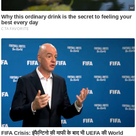
आ
र
.
आ
ई
.
चा
य
प
र
स
मी
क्षा
ध
र्म
ज्यो