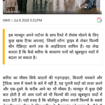
य
बि
CANVA PRO
ज़
एकता
। Jul 8 2026 5:51PM
ने
स
इस मानसून अपने पार्टनर के साथ रिश्ते में रोमांस घोलने के लिए
उ
कुछ खास टिप्स अपनाएं, जिसमें लॉन्ग ड्राइव से लेकर फिल्मी
द्यो
सीन रीक्रिएट करने तक के आइडियाज शामिल हैं। यह लेख
ग
बताता है कि कैसे बारिश के साधारण पलों को खूबसूरत यादों में
ज
बदला जा सकता है।
ग
त
वि
बारिश का मौसम सिर्फ बादलों की गड़गड़ाहट, बिजली चमकने और
शे
ट्रैफिक जाम में फंसने के बारे में नहीं है, यह पुरानी यादों को ताजा करने
ष
और एक-दूसरे के करीब आने का भी मौसम है। मानसून में कुछ ऐसी
ज्ञ
बात होती है जो आम पलों को भी फिल्मों की तरह खूबसूरत यादों में
रा
बदल देती है। यही वजह है कि बॉलीवुड हमेशा अपनी फिल्मों के सबसे