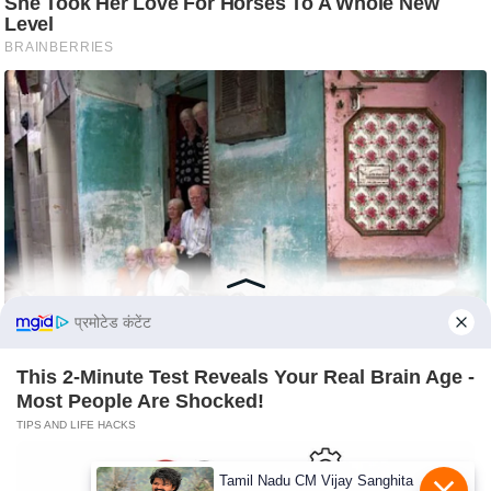
s
a
l
C
o
d
e
O
f
E
t
h
प्रमोटेड कंटेंट
i
c
This 2-Minute Test Reveals Your Real Brain Age -
Most People Are Shocked!
s
TIPS AND LIFE HACKS
R
S
Tamil Nadu CM Vijay Sanghita