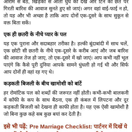
आराम से बैठें, खिड़की से आती धुंध को देखें और टिन की छत पर
र्ल्ड
गिरती बारिश की आवाज सुनते हुए सो जाएं। अगर वहां वाई-फाई न हो,
न्यू
तो यह और भी अच्छा है ताकि आप दोनों एक-दूसरे के साथ सुकून से
ज
वक्त बिता सकें।
ब्री
एक ही छतरी के नीचे प्यार के पल
फ
यह एक पुराना और सदाबहार तरीका है। हल्की बूंदाबांदी में साथ चलें,
म
एक छोटी सी छतरी के नीचे एक-दूसरे के करीब आएं और जब बारिश
नो
की आवाज तेज हो जाए, तो एक-दूसरे में खो जाएं। आप कभी नहीं भूल
रं
पाएंगे कि कैसे पूरी दुनिया आपके सामने धुंधली हो गई थी और सिर्फ
ज
आप दोनों ही वहां रह गए थे।
न
कड़कती बिजली के बीच खामोशी को बांटें
ज
ग
हर रोमांटिक पल को शब्दों की जरूरत नहीं होती। कभी-कभी बालकनी
त
में कॉफी के कप के साथ बैठना, एक ही कंबल में लिपटना और दूर
कड़कती बिजली को देखना ही काफी होता है। यह एक ऐसी खामोशी है
बॉ
जो बिना कुछ कहे सब कुछ बयां कर देती है।
ली
वु
इसे भी पढ़ें:
Pre Marriage Checklist: पार्टनर में दिखें ये