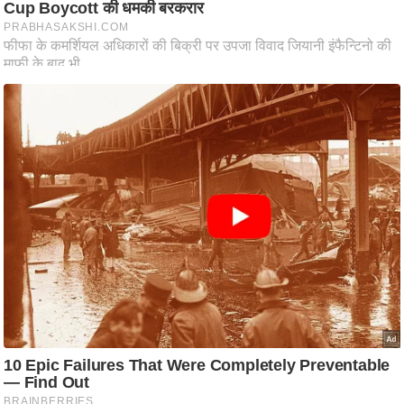
ति
ष
प्र
भु
म
हि
मा
/
ध
र्म
स्थ
ल
व्र
त
त्यो
हा
र