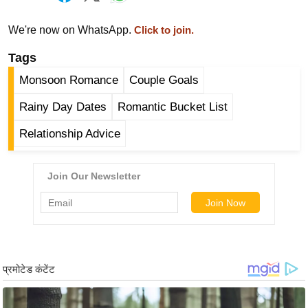
g
N
We're now on WhatsApp.
Click to join.
e
Tags
w
s
Monsoon Romance
Couple Goals
ला
Rainy Day Dates
Romantic Bucket List
इ
Relationship Advice
फ
स्टा
इ
ल
टे
क्नॉ
लॉ
जी
ब्यू
टी