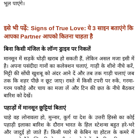
ख्सि
भूल पाएंगे।
य
त
इसे भी पढ़ें:
यं
Signs of True Love: ये 3 साइन बताएंगे कि
ग
आपका Partner आपको कितना चाहता है
इं
बिना किसी मंजिल के लॉन्ग ड्राइव पर निकलें
डि
मानसून में सड़कें थोड़ी खराब हो सकती हैं, लेकिन असल मजा इसी में
या
है। अपना पसंदीदा गानों का कलेक्शन चलाएं, गाड़ी के शीशे नीचे करें,
सा
मिट्टी की सोंधी खुशबू को अंदर आने दें और तब तक गाड़ी चलाएं जब
हि
तक कि शहर पीछे न छूट जाए। रास्ते में किसी टपरी पर रुकें, गरमा-
त्य
गरम पकौड़े और चाय का मजा लें और टिन की छत के नीचे बैठकर
ज
बारिश को देखें।
ग
पहाड़ों में मानसून छुट्टियां बिताएं
त
चाहे वह लोनावला हो, मुन्नार, कूर्ग या देश के उत्तरी हिस्से का कोई
ऑ
पहाड़ी इलाका बारिश के दौरान भारत के हिल स्टेशन्स बहुत हरे-भरे
टो
और जादुई हो जाते हैं। किसी प्यारे से केबिन या होटल के कमरे में
व