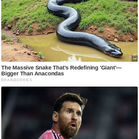
ट
ने
स
मं
त्रा
रि
ले
श
न
शि
प
रा
ज
नी
ति
वि
श्ले