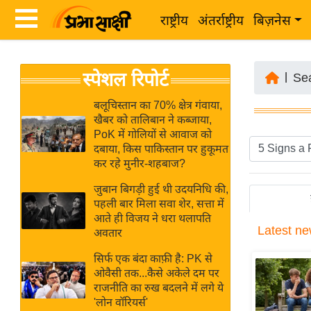
राष्ट्रीय
अंतर्राष्ट्रीय
बिज़नेस
Latest
ता
स्पेशल रिपोर्ट
News
|
Se
ज़ा
in
ख
बलूचिस्तान का 70% क्षेत्र गंवाया,
Hindi
खैबर को तालिबान ने कब्जाया,
ब
PoK में गोलियों से आवाज को
र
दबाया, किस पाकिस्तान पर हुकूमत
Hindi
कर रहे मुनीर-शहबाज?
राष्ट्रीय
News
अंतर्राष्ट्रीय
जुबान बिगड़ी हुई थी उदयनिधि की,
Live
पहली बार मिला सवा शेर, सत्ता में
बिज़नेस
आते ही विजय ने धरा थलापति
Latest
ne
उद्योग
अवतार
Breaking
जगत
News in
सिर्फ एक बंदा काफ़ी है: PK से
विशेषज्ञ
ओवैसी तक...कैसे अकेले दम पर
Hindi
राजनीति का रुख बदलने में लगे ये
राय
'लोन वॉरियर्स'