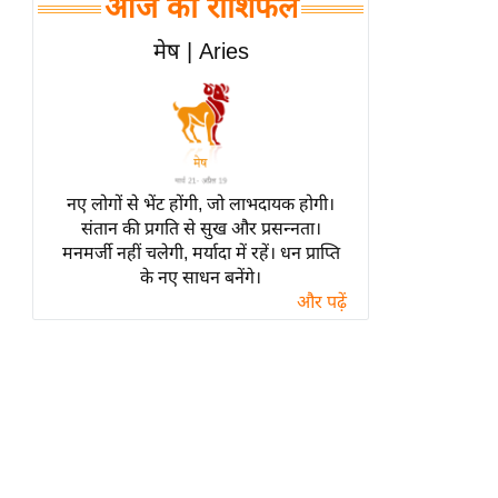
आज का राशिफल
हॉलीवुड
फिल्म समीक्षा
मेष | Aries
Breaking
News
लाइफस्टाइल
टेक्नॉलॉजी
नए लोगों से भेंट होंगी, जो लाभदायक होगी।
ब्यूटी/फैशन
संतान की प्रगति से सुख और प्रसन्नता।
घरेलू नुस्खे
मनमर्जी नहीं चलेगी, मर्यादा में रहें। धन प्राप्ति
के नए साधन बनेंगे।
पर्यटन स्थल
और पढ़ें
फिटनेस मंत्रा
रिलेशनशिप
राजनीति
विश्लेषण
समसामयिक
मातृभूमि