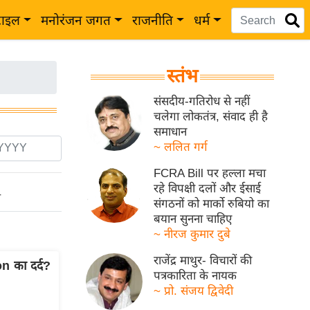
टाइल
मनोरंजन जगत
राजनीति
धर्म
स्तंभ
संसदीय-गतिरोध से नहीं
चलेगा लोकतंत्र, संवाद ही है
समाधान
~ ललित गर्ग
FCRA Bill पर हल्ला मचा
रहे विपक्षी दलों और ईसाई
ो
संगठनों को मार्को रुबियो का
बयान सुनना चाहिए
~ नीरज कुमार दुबे
राजेंद्र माथुर- विचारों की
n का दर्द?
पत्रकारिता के नायक
~ प्रो. संजय द्विवेदी