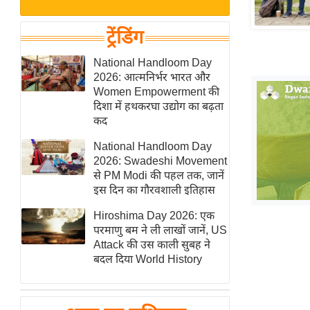
बजट
Hindi
खेल
News
ट्रेंडिंग
क्रिकेट
Hindi
National Handloom Day
IPL
2026: आत्मनिर्भर भारत और
Videos
2026
Women Empowerment की
क्राइम
दिशा में हथकरघा उद्योग का बढ़ता
कद
ई-पेपर
National Handloom Day
मिसाल बेमिसाल
2026: Swadeshi Movement
शख्सियत
से PM Modi की पहल तक, जानें
यंग इंडिया
इस दिन का गौरवशाली इतिहास
साहित्य जगत
Hiroshima Day 2026: एक
परमाणु बम ने ली लाखों जानें, US
ऑटो वर्ल्ड
Attack की उस काली सुबह ने
न्यूज ब्रीफ
बदल दिया World History
मनोरंजन जगत
बॉलीवुड