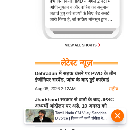
प्रभावित किया। IMD ने अगले 2 घंटों में
आंधी-तूफान व और बारिश का अनुमान
जताते हुए कई राज्यों के लिए 'रेड अलर्ट'
जारी किया है, जो सक्रिय मॉनसून ट्रफ़ और
चक्रवाती हवाओं के घेरे का परिणाम है,
जिससे यातायात बाधित होने के साथ-साथ
सफदरजंग अस्पताल में भी जलभराव की
स्थिति बनी।
VIEW ALL SHORTS
लेटेस्ट न्यूज़
Dehradun में सड़क धंसने पर PWD के तीन
इंजीनियर सस्पेंड, जांच के बाद हुई कार्रवाई
Aug 08, 2026 3:12AM
राष्ट्रीय
Jharkhand सरकार से वार्ता के बाद JPSC
अभ्यर्थी आंदोलन पर अड़े, 10 अगस्त को
विधानसभा मार्च की चेतावनी
Tamil Nadu CM Vijay Sanghita
Divorce | विजय की पत्नी संगीता ने
Aug 08, 2026 3:12AM
राष्ट्रीय
वापस ली तलाक की अर्जी, कोर्ट ने मामले
को किया निपटाया