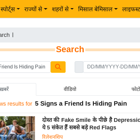
स्पोर्ट्स
राज्यों से
शहरों से
मिसाल बेमिसाल
लाइफस्
arch
|
Search
ख़बरें
वीडियो
फोट
5 Signs a Friend Is Hiding Pain
ws results for
दोस्त की Fake Smile के पीछे है Depressio
ये 5 संकेत हैं सबसे बड़े Red Flags
रिलेशनशिप