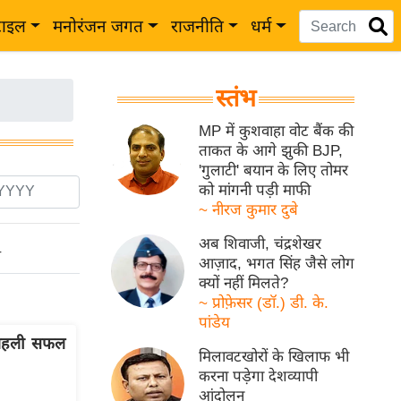
टाइल
मनोरंजन जगत
राजनीति
धर्म
स्तंभ
MP में कुशवाहा वोट बैंक की
ताकत के आगे झुकी BJP,
'गुलाटी' बयान के लिए तोमर
को मांगनी पड़ी माफी
~ नीरज कुमार दुबे
अब शिवाजी, चंद्रशेखर
ो
आज़ाद, भगत सिंह जैसे लोग
क्यों नहीं मिलते?
~ प्रोफ़ेसर (डॉ.) डी. के.
पांडेय
 पहली सफल
मिलावटखोरों के खिलाफ भी
करना पड़ेगा देशव्यापी
आंदोलन