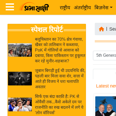
राष्ट्रीय
अंतर्राष्ट्रीय
बिज़नेस
Latest
ता
स्पेशल रिपोर्ट
News
|
Se
ज़ा
in
ख
बलूचिस्तान का 70% क्षेत्र गंवाया,
Hindi
खैबर को तालिबान ने कब्जाया,
ब
PoK में गोलियों से आवाज को
र
दबाया, किस पाकिस्तान पर हुकूमत
Hindi
कर रहे मुनीर-शहबाज?
राष्ट्रीय
News
अंतर्राष्ट्रीय
जुबान बिगड़ी हुई थी उदयनिधि की,
Live
पहली बार मिला सवा शेर, सत्ता में
बिज़नेस
आते ही विजय ने धरा थलापति
Latest
ne
उद्योग
अवतार
Breaking
जगत
News in
सिर्फ एक बंदा काफ़ी है: PK से
विशेषज्ञ
ओवैसी तक...कैसे अकेले दम पर
Hindi
राजनीति का रुख बदलने में लगे ये
राय
'लोन वॉरियर्स'