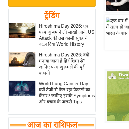
बजट
Hindi
खेल
News
ट्रेंडिंग
क्रिकेट
Hindi
Hiroshima Day 2026: एक
IPL
परमाणु बम ने ली लाखों जानें, US
Videos
2026
Attack की उस काली सुबह ने
क्राइम
बदल दिया World History
ई-पेपर
Hiroshima Day 2026: क्यों
मनाया जाता है हिरोशिमा डे?
मिसाल बेमिसाल
जानिए परमाणु हमले की पूरी
शख्सियत
कहानी
यंग इंडिया
World Lung Cancer Day:
साहित्य जगत
क्यों तेजी से फैल रहा फेफड़ों का
कैंसर? जानिए इसके Symptoms
ऑटो वर्ल्ड
और बचाव के जरूरी Tips
न्यूज ब्रीफ
मनोरंजन जगत
आज का राशिफल
बॉलीवुड