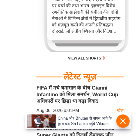
पर चर्चा की तथा भारत-इज़राइल विशेष
रणनीतिक साझेदारी की समीक्षा की। दोनों
नेताओं ने विभिन्न क्षेत्रों में द्विपक्षीय सहयोग
को मज़बूत करने की अपनी प्रतिबद्धता
दोहराई, जो क्षेत्रीय स्थिरता और विदेश
नीति में भारत के बढ़ते महत्व को रेखांकित
करता है।
VIEW ALL SHORTS
लेटेस्ट न्यूज़
FIFA में मचे घमासान के बीच Gianni
Infantino को मिला समर्थन, World Cup
अधिकारों पर छिड़ा था बड़ा विवाद
Aug 06, 2026 9:01PM
खेल
China और Bhutan से वापस आने के
Jos Buttler की धमाकेदार वापसी, Pollard
तुरंत बाद Sri Lanka पहुँचे Vikram
का World Record तोड़ Manchester
Misri, भारत के जबरदस्त दाँव से दुनिया
Super Giants को दिलाई रोमांचक जीत
हुई हैरान