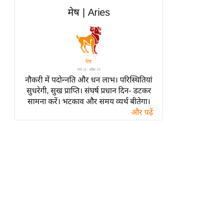
हॉलीवुड
मेष | Aries
फिल्म समीक्षा
Breaking
News
लाइफस्टाइल
नौकरी में पदोन्नति और धन लाभ। परिस्थितियां
टेक्नॉलॉजी
सुधरेगी, सुख प्राप्ति। संघर्ष प्रधान दिन- डटकर
ब्यूटी/फैशन
सामना करें। भटकाव और समय व्यर्थ बीतेगा।
घरेलू नुस्खे
और पढ़ें
पर्यटन स्थल
फिटनेस मंत्रा
रिलेशनशिप
राजनीति
विश्लेषण
समसामयिक
मातृभूमि