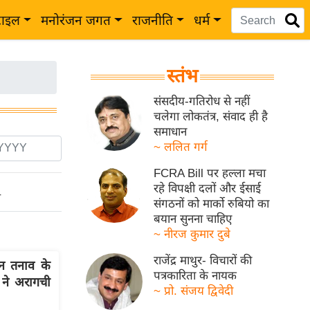
टाइल
मनोरंजन जगत
राजनीति
धर्म
स्तंभ
संसदीय-गतिरोध से नहीं
चलेगा लोकतंत्र, संवाद ही है
समाधान
~ ललित गर्ग
FCRA Bill पर हल्ला मचा
रहे विपक्षी दलों और ईसाई
ो
संगठनों को मार्को रुबियो का
बयान सुनना चाहिए
~ नीरज कुमार दुबे
राजेंद्र माथुर- विचारों की
न तनाव के
पत्रकारिता के नायक
ने अरागची
~ प्रो. संजय द्विवेदी