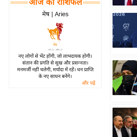
आज का राशिफल
हॉलीवुड
फिल्म समीक्षा
मेष | Aries
Breaking
News
लाइफस्टाइल
टेक्नॉलॉजी
नए लोगों से भेंट होंगी, जो लाभदायक होगी।
ब्यूटी/फैशन
संतान की प्रगति से सुख और प्रसन्नता।
घरेलू नुस्खे
मनमर्जी नहीं चलेगी, मर्यादा में रहें। धन प्राप्ति
के नए साधन बनेंगे।
पर्यटन स्थल
और पढ़ें
फिटनेस मंत्रा
रिलेशनशिप
राजनीति
विश्लेषण
समसामयिक
मातृभूमि