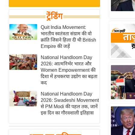
बजट
Hindi
खेल
News
ट्रेंडिंग
क्रिकेट
Hindi
Quit India Movement:
IPL
भारतीय स्वतंत्रता संग्राम की वो
Videos
2026
क्रांति जिसने हिला दी थी British
क्राइम
Empire की जड़ें
ई-पेपर
National Handloom Day
2026: आत्मनिर्भर भारत और
मिसाल बेमिसाल
Women Empowerment की
शख्सियत
दिशा में हथकरघा उद्योग का बढ़ता
यंग इंडिया
कद
साहित्य जगत
National Handloom Day
2026: Swadeshi Movement
ऑटो वर्ल्ड
से PM Modi की पहल तक, जानें
न्यूज ब्रीफ
इस दिन का गौरवशाली इतिहास
मनोरंजन जगत
बॉलीवुड