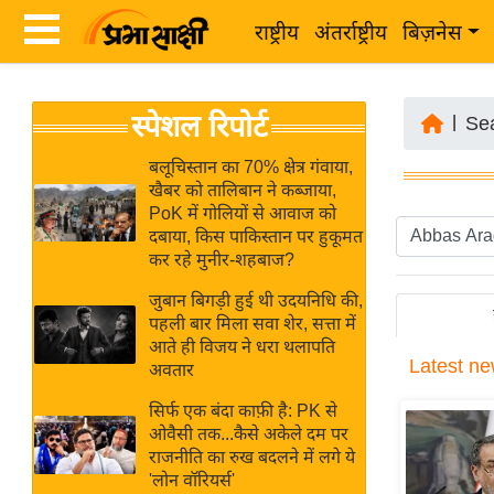
राष्ट्रीय
अंतर्राष्ट्रीय
बिज़नेस
Latest
ता
स्पेशल रिपोर्ट
News
|
Se
ज़ा
in
ख
बलूचिस्तान का 70% क्षेत्र गंवाया,
Hindi
खैबर को तालिबान ने कब्जाया,
ब
PoK में गोलियों से आवाज को
र
दबाया, किस पाकिस्तान पर हुकूमत
Hindi
कर रहे मुनीर-शहबाज?
राष्ट्रीय
News
अंतर्राष्ट्रीय
जुबान बिगड़ी हुई थी उदयनिधि की,
Live
पहली बार मिला सवा शेर, सत्ता में
बिज़नेस
आते ही विजय ने धरा थलापति
Latest
ne
उद्योग
अवतार
Breaking
जगत
News in
सिर्फ एक बंदा काफ़ी है: PK से
विशेषज्ञ
ओवैसी तक...कैसे अकेले दम पर
Hindi
राजनीति का रुख बदलने में लगे ये
राय
'लोन वॉरियर्स'