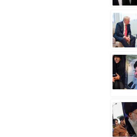
स्तंभ
एम.
आर.
आई.
चाय पर
समीक्षा
धर्म
ज्योतिष
प्रभु
महिमा/
धर्मस्थल
व्रत
त्योहार
राशिफल
विशेष