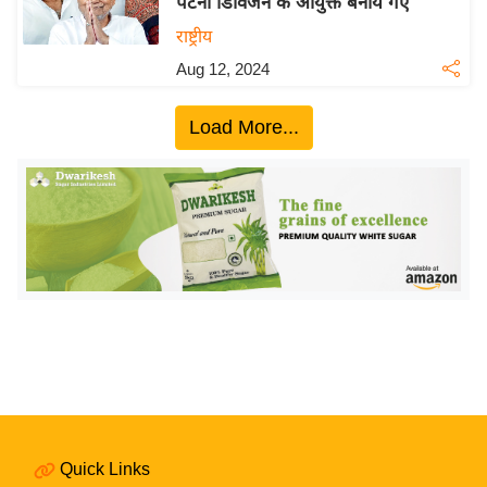
पटना डिविजन के आयुक्त बनाये गए
ख्सि
य
राष्ट्रीय
त
Aug 12, 2024
यं
ग
Load More...
इं
डि
या
सा
हि
त्य
ज
ग
त
ऑ
टो
Quick Links
व