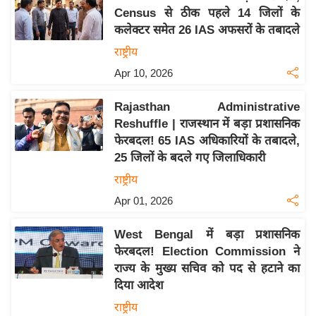
Census से ठीक पहले 14 जिलों के
य
कलेक्टर समेत 26 IAS अफसरों के तबादले
बि
राष्ट्रीय
ज़
Apr 10, 2026
ने
स
Rajasthan Administrative
उ
Reshuffle | राजस्थान में बड़ा प्रशासनिक
द्यो
फेरबदल! 65 IAS अधिकारियों के तबादले,
ग
25 जिलों के बदले गए जिलाधिकारी
ज
राष्ट्रीय
ग
Apr 01, 2026
त
वि
West Bengal में बड़ा प्रशासनिक
शे
फेरबदल! Election Commission ने
ष
राज्य के मुख्य सचिव को पद से हटाने का
ज्ञ
दिया आदेश
रा
राष्ट्रीय