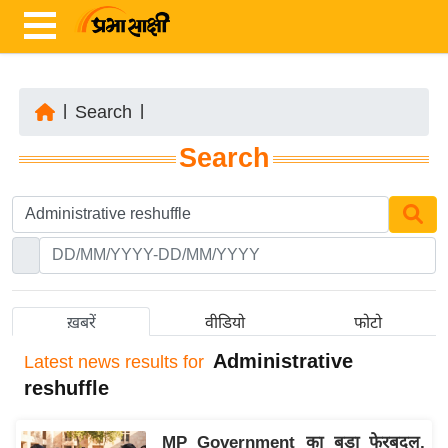
|
Search
|
ता
Search
ज़ा
ख
ब
र
रा
ष्ट्री
ख़बरें
वीडियो
फोटो
य
Administrative
Latest
news results for
अं
reshuffle
त
र्रा
MP Government का बड़ा फेरबदल,
ष्ट्री