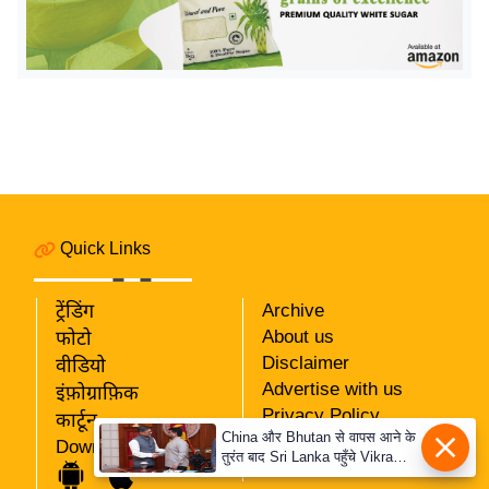
इ
म
ई
-
पे
प
र
मि
Quick Links
सा
ल
ट्रेंडिंग
Archive
About us
फोटो
बे
Disclaimer
वीडियो
मि
Advertise with us
इंफ़ोग्राफ़िक
सा
Privacy Policy
कार्टून
ल
China और Bhutan से वापस आने के
RSS
Download App
तुरंत बाद Sri Lanka पहुँचे Vikram
Our Team
श
Misri, भारत के जबरदस्त दाँव से