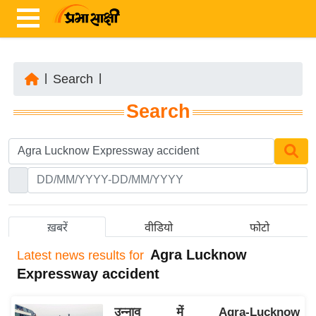
|
Search
|
ता
Search
ज़ा
ख
ब
र
रा
ष्ट्री
ख़बरें
वीडियो
फोटो
य
Agra Lucknow
Latest
news results for
अं
Expressway accident
त
र्रा
उन्नाव में Agra-Lucknow
ष्ट्री