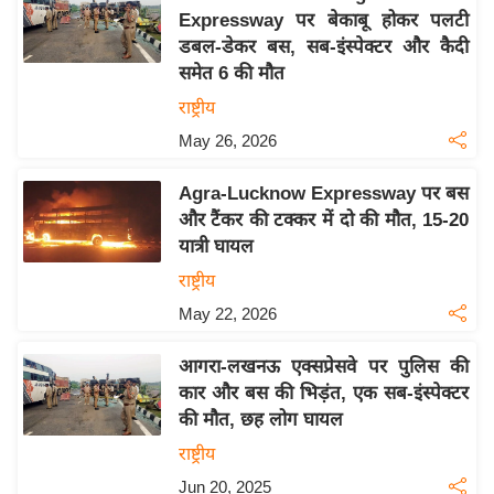
Expressway पर बेकाबू होकर पलटी
य
डबल-डेकर बस, सब-इंस्पेक्टर और कैदी
बि
समेत 6 की मौत
ज़
राष्ट्रीय
ने
May 26, 2026
स
उ
Agra-Lucknow Expressway पर बस
द्यो
और टैंकर की टक्कर में दो की मौत, 15-20
ग
यात्री घायल
ज
राष्ट्रीय
ग
May 22, 2026
त
वि
आगरा-लखनऊ एक्सप्रेसवे पर पुलिस की
शे
कार और बस की भिड़ंत, एक सब-इंस्पेक्टर
ष
की मौत, छह लोग घायल
ज्ञ
राष्ट्रीय
रा
Jun 20, 2025