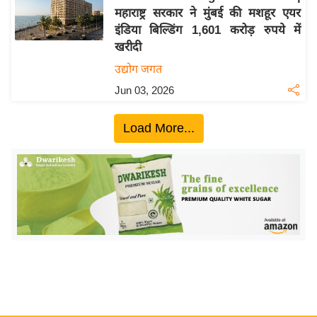
महाराष्ट्र सरकार ने मुंबई की मशहूर एयर
य
इंडिया बिल्डिंग 1,601 करोड़ रुपये में
बि
खरीदी
ज़
उद्योग जगत
ने
Jun 03, 2026
स
उ
Load More...
द्यो
ग
ज
ग
त
वि
शे
ष
ज्ञ
रा