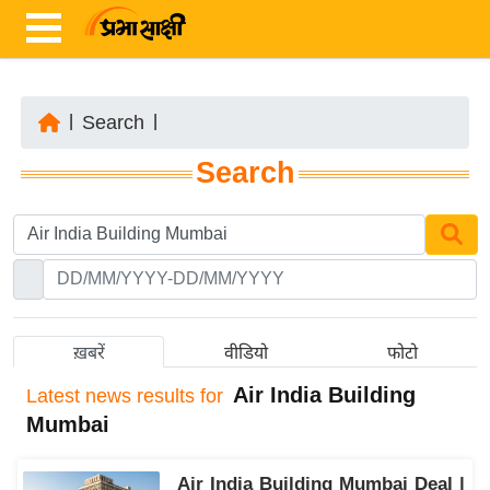
|
Search
|
ता
Search
ज़ा
ख
ब
र
रा
ष्ट्री
ख़बरें
वीडियो
फोटो
य
Air India Building
Latest
news results for
अं
Mumbai
त
र्रा
Air India Building Mumbai Deal |
ष्ट्री