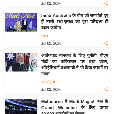
Jul 09, 2026
इ
म
India-Australia के बीच जो समझौते हुए
ई
हैं उससे रक्षा-सुरक्षा का पूरा परिदृश्य ही
-
बदल जायेगा
पे
स्तंभ
प
Jul 09, 2026
र
मि
आतंकवाद मानवता के लिए चुनौती, पीएम
सा
मोदी का पाकिस्तान पर बड़ा प्रहार,
ऑस्ट्रेलियाई प्रधानमंत्री ने भी दिया जख्मों पर
ल
नमक
बे
अंतर्राष्ट्रीय
मि
Jul 09, 2026
सा
ल
Melbourne में Modi Magic! PM के
Grand Welcome के लिए उमड़ा
श
30,000 भारतीयों का सैलाब