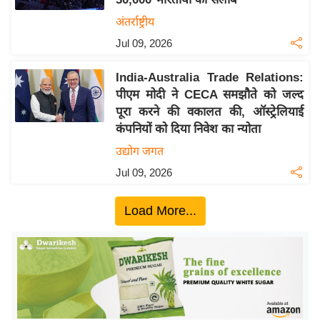
ख्सि
अंतर्राष्ट्रीय
य
त
Jul 09, 2026
यं
India-Australia Trade Relations:
ग
पीएम मोदी ने CECA समझौते को जल्द
इं
पूरा करने की वकालत की, ऑस्ट्रेलियाई
डि
कंपनियों को दिया निवेश का न्योता
या
उद्योग जगत
सा
Jul 09, 2026
हि
त्य
Load More...
ज
ग
त
ऑ
टो
व