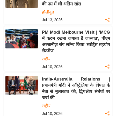
की उम्र में ली अंतिम सांस
य
हॉलीवुड
बि
Jul 13, 2026
ज़
ने
PM Modi Melbourne Visit | 'MCG
स
में कदम रखना जगाता है जज्बात', पीएम
उ
अल्बानीज़ संग लॉन्च किया 'स्पोर्ट्स सहयोग
द्यो
रोडमैप'
ग
राष्ट्रीय
ज
Jul 10, 2026
ग
त
India-Australia Relations |
वि
प्रधानमंत्री मोदी ने ऑस्ट्रेलिया के विपक्ष के
शे
नेता से मुलाकात की, द्विपक्षीय संबंधों पर
ष
चर्चा की
ज्ञ
राष्ट्रीय
रा
Jul 10, 2026