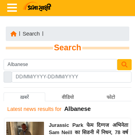
|
Search
|
ता
Search
ज़ा
ख
ब
र
रा
ष्ट्री
ख़बरें
वीडियो
फोटो
य
Albanese
Latest
news results for
अं
त
Jurassic Park फेम दिग्गज अभिनेता
र्रा
Sam Neill का सिडनी में निधन, 78 वर्ष
ष्ट्री