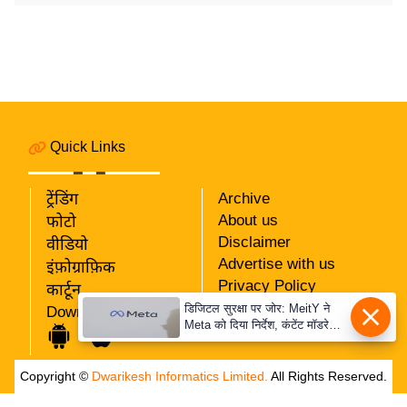
र्ल्ड
न्यू
ज
ब्री
फ
म
Quick Links
नो
रं
ट्रेंडिंग
Archive
ज
About us
फोटो
न
Disclaimer
वीडियो
ज
Advertise with us
इंफ़ोग्राफ़िक
ग
Privacy Policy
कार्टून
त
RSS
डिजिटल सुरक्षा पर जोर: MeitY ने
Download App
Meta को दिया निर्देश, कंटेंट मॉडरेशन
Our Team
बॉ
मजबूत करे
ली
Copyright ©
Dwarikesh Informatics Limited.
All Rights Reserved.
वु