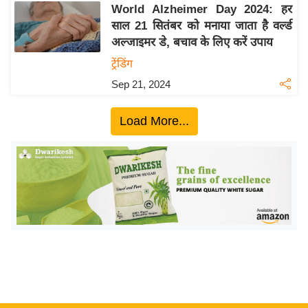
World Alzheimer Day 2024: हर
इ
साल 21 सितंबर को मनाया जाता है वर्ल्ड
म
अल्जाइमर डे, बचाव के लिए करें उपाय
ई
ट्रेंडिंग
-
Sep 21, 2024
पे
प
Load More...
र
मि
सा
ल
बे
मि
सा
ल
श