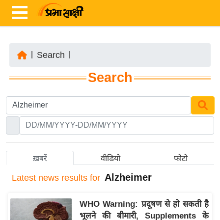
|
Search
|
ता
Search
ज़ा
ख
ब
र
रा
ष्ट्री
ख़बरें
वीडियो
फोटो
य
Alzheimer
Latest
news results for
अं
त
WHO Warning: प्रदूषण से हो सकती है
र्रा
भूलने की बीमारी, Supplements के
ष्ट्री