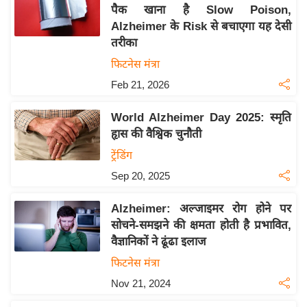
य
पैक खाना है Slow Poison,
ब
Alzheimer के Risk से बचाएगा यह देसी
ज
तरीका
ट
फिटनेस मंत्रा
खे
Feb 21, 2026
ल
World Alzheimer Day 2025: स्मृति
क्रि
हृास की वैश्विक चुनौती
के
ट्रेंडिंग
ट
Sep 20, 2025
I
P
Alzheimer: अल्जाइमर रोग होने पर
L
सोचने-समझने की क्षमता होती है प्रभावित,
2
वैज्ञानिकों ने ढूंढा इलाज
0
फिटनेस मंत्रा
2
Nov 21, 2024
6
क्रा