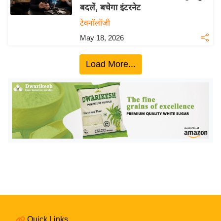
बदलें, बचेगा इंटरनेट
य
टेक्नॉलॉजी
बि
May 18, 2026
ज़
ने
Load More...
स
उ
द्यो
ग
ज
ग
त
वि
शे
ष
ज्ञ
रा
Quick Links