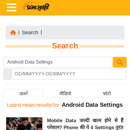
|
Search
|
ता
Search
ज़ा
ख
ब
र
रा
ष्ट्री
ख़बरें
वीडियो
फोटो
य
Android Data Settings
Latest
news results for
अं
त
Mobile Data जल्दी खत्म होने से हैं
र्रा
परेशान? Phone की ये 4 Settings तुरंत
ष्ट्री