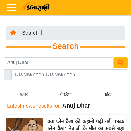
|
Search
|
ता
Search
ज़ा
ख
ब
र
रा
ष्ट्री
ख़बरें
वीडियो
फोटो
य
Anuj Dhar
Latest
news results for
अं
त
क्या प्लेन क्रैश की कहानी गढ़ी गई, 1945
र्रा
प्लेन क्रैश: नेताजी के मौत का सबसे बड़ा
ष्ट्री