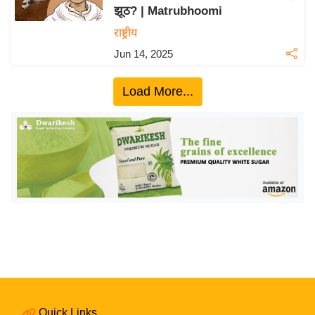
झूठ? | Matrubhoomi
य
राष्ट्रीय
बि
Jun 14, 2025
ज़
ने
Load More...
स
उ
द्यो
ग
ज
ग
त
वि
शे
ष
ज्ञ
रा
Quick Links