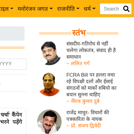
टाइल
मनोरंजन जगत
राजनीति
धर्म
स्तंभ
संसदीय-गतिरोध से नहीं
चलेगा लोकतंत्र, संवाद ही है
समाधान
~ ललित गर्ग
FCRA Bill पर हल्ला मचा
रहे विपक्षी दलों और ईसाई
ो
संगठनों को मार्को रुबियो का
बयान सुनना चाहिए
~ नीरज कुमार दुबे
राजेंद्र माथुर- विचारों की
चा' कैंपेन
पत्रकारिता के नायक
ने पड़ेंगे
~ प्रो. संजय द्विवेदी