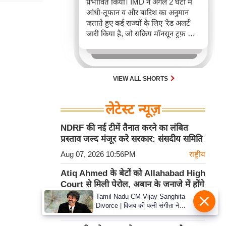
प्रभावित किया। IMD ने अगले 2 घंटों में
आंधी-तूफान व और बारिश का अनुमान
जताते हुए कई राज्यों के लिए 'रेड अलर्ट'
जारी किया है, जो सक्रिय मॉनसून ट्रफ़ और
चक्रवाती हवाओं के घेरे का परिणाम है,
जिससे यातायात बाधित होने के साथ-साथ
सफदरजंग अस्पताल में भी जलभराव की
स्थिति बनी।
VIEW ALL SHORTS
लेटेस्ट न्यूज़
NDRF की नई टीमें तैनात करने का लंबित
प्रस्ताव जल्द मंजूर करे सरकार: संसदीय समिति
Aug 07, 2026 10:56PM
राष्ट्रीय
Atiq Ahmed के बेटों को Allahabad High
Court से मिली पेरोल, अबान के जनाजे में होंगे
शामिल
Tamil Nadu CM Vijay Sanghita
Divorce | विजय की पत्नी संगीता ने
Aug 07, 2026 10:56PM
राष्ट्रीय
वापस ली तलाक की अर्जी, कोर्ट ने मामले
को किया निपटाया