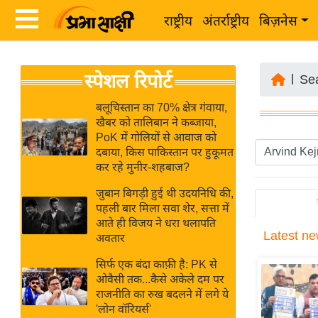
राष्ट्रीय
अंतर्राष्ट्रीय
बिज़नेस
Latest
ता
स्पेशल रिपोर्ट
News
|
Se
ज़ा
in
ख
बलूचिस्तान का 70% क्षेत्र गंवाया,
Hindi
खैबर को तालिबान ने कब्जाया,
ब
PoK में गोलियों से आवाज को
र
दबाया, किस पाकिस्तान पर हुकूमत
Hindi
कर रहे मुनीर-शहबाज?
राष्ट्रीय
News
अंतर्राष्ट्रीय
जुबान बिगड़ी हुई थी उदयनिधि की,
Live
पहली बार मिला सवा शेर, सत्ता में
बिज़नेस
आते ही विजय ने धरा थलापति
Latest
ne
उद्योग
अवतार
Breaking
जगत
News in
सिर्फ एक बंदा काफ़ी है: PK से
विशेषज्ञ
ओवैसी तक...कैसे अकेले दम पर
Hindi
राजनीति का रुख बदलने में लगे ये
राय
'लोन वॉरियर्स'