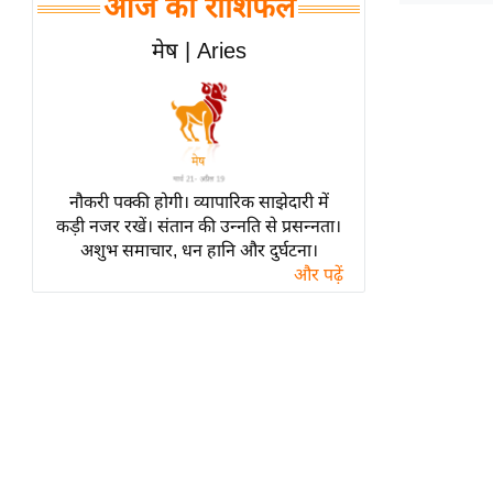
आज का राशिफल
हॉलीवुड
फिल्म समीक्षा
मेष | Aries
Breaking
News
लाइफस्टाइल
टेक्नॉलॉजी
नौकरी पक्की होगी। व्यापारिक साझेदारी में
ब्यूटी/फैशन
कड़ी नजर रखें। संतान की उन्नति से प्रसन्नता।
घरेलू नुस्खे
अशुभ समाचार, धन हानि और दुर्घटना।
और पढ़ें
पर्यटन स्थल
फिटनेस मंत्रा
रिलेशनशिप
राजनीति
विश्लेषण
समसामयिक
मातृभूमि