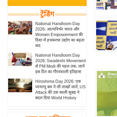
बजट
Hindi
खेल
News
ट्रेंडिंग
क्रिकेट
Hindi
National Handloom Day
IPL
2026: आत्मनिर्भर भारत और
Videos
2026
Women Empowerment की
क्राइम
दिशा में हथकरघा उद्योग का बढ़ता
कद
ई-पेपर
National Handloom Day
मिसाल बेमिसाल
2026: Swadeshi Movement
शख्सियत
से PM Modi की पहल तक, जानें
यंग इंडिया
इस दिन का गौरवशाली इतिहास
साहित्य जगत
Hiroshima Day 2026: एक
परमाणु बम ने ली लाखों जानें, US
ऑटो वर्ल्ड
Attack की उस काली सुबह ने
न्यूज ब्रीफ
बदल दिया World History
मनोरंजन जगत
बॉलीवुड