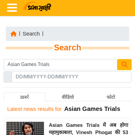
|
Search
|
ता
Search
ज़ा
ख
ब
र
रा
ष्ट्री
ख़बरें
वीडियो
फोटो
य
Asian Games Trials
Latest
news results for
अं
त
Asian Games Trials में अब होगा
र्रा
महामुकाबला, Vinesh Phogat की 53
ष्ट्री