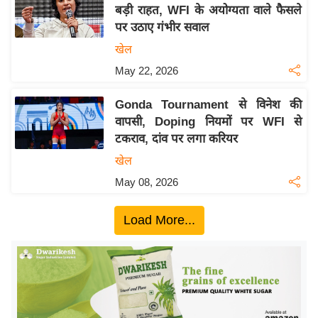
य
बड़ी राहत, WFI के अयोग्यता वाले फैसले
ब
पर उठाए गंभीर सवाल
ज
खेल
ट
May 22, 2026
खे
ल
Gonda Tournament से विनेश की
वापसी, Doping नियमों पर WFI से
क्रि
टकराव, दांव पर लगा करियर
के
खेल
ट
May 08, 2026
I
P
Load More...
L
2
0
2
6
क्रा