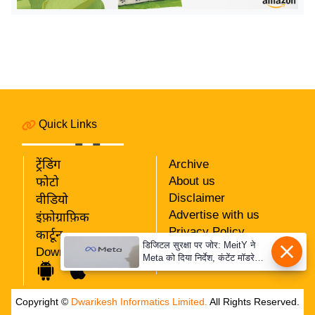
इ
म
ई
-
पे
प
Quick Links
र
मि
ट्रेंडिंग
Archive
सा
About us
फोटो
ल
Disclaimer
वीडियो
Advertise with us
इंफ़ोग्राफ़िक
बे
Privacy Policy
कार्टून
मि
डिजिटल सुरक्षा पर जोर: MeitY ने
RSS
Download App
Meta को दिया निर्देश, कंटेंट मॉडरेशन
सा
Our Team
मजबूत करे
ल
श
Copyright ©
Dwarikesh Informatics Limited.
All Rights Reserved.