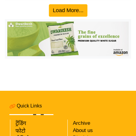
ख्सि
य
Load More...
त
यं
ग
इं
डि
या
सा
हि
त्य
ज
ग
Quick Links
त
ऑ
ट्रेंडिंग
Archive
टो
About us
फोटो
व