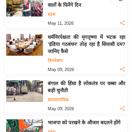
य
वालों के फिरेंगे दिन
ब
स्तंभ
ज
May 11, 2026
ट
खे
धर्मनिरपेक्षता की मृगतृष्णा में भटक रहा
ल
'इंडिया गठबंधन' तोड़ रहा है सियासी दम?
जानिए कैसे
क्रि
के
विश्लेषण
ट
May 09, 2026
I
बंगाल की हिंसा है लोकतंत्र पर धब्बा और
P
बड़ी चुनौती
L
2
समसामयिक
0
May 09, 2026
2
6
भाजपा को परखने के औजार बदलने होंगे
क्रा
स्तंभ