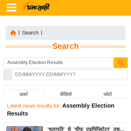
|
Search
|
ता
Search
ज़ा
ख
ब
र
रा
ष्ट्री
ख़बरें
वीडियो
फोटो
य
Assembly Election
Latest
news results for
अं
Results
त
र्रा
'थलापति' से 'चीफ एडमिनिस्ट्रेटर' तक...
ष्ट्री