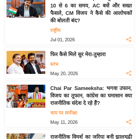
10 से 6 का समय, AC बसें और सख्त
य
फैसले, CM विजय ने कैसे की आलोचकों
बि
की बोलती बंद?
ज़
राष्ट्रीय
ने
Jul 01, 2026
स
उ
फिर कैसे मिले सुर मेरा-तुम्हारा
द्यो
स्तंभ
ग
May 20, 2026
ज
ग
Chai Par Sameeksha: भगवा उफान,
त
विजय का तूफान, कांग्रेस का घमासान क्या
वि
राजनीतिक संदेश दे रहे हैं?
शे
चाय पर समीक्षा
ष
May 11, 2026
ज्ञ
रा
राजनीतिक विमर्श का जरिया बनी झालमुढ़ी