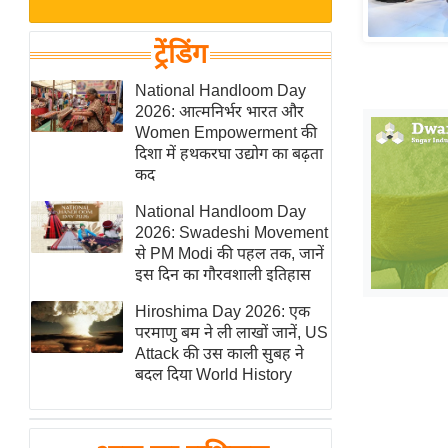
बजट
Hindi
खेल
News
ट्रेंडिंग
क्रिकेट
Hindi
National Handloom Day
IPL
2026: आत्मनिर्भर भारत और
Videos
2026
Women Empowerment की
क्राइम
दिशा में हथकरघा उद्योग का बढ़ता
कद
ई-पेपर
National Handloom Day
मिसाल बेमिसाल
2026: Swadeshi Movement
शख्सियत
से PM Modi की पहल तक, जानें
यंग इंडिया
इस दिन का गौरवशाली इतिहास
साहित्य जगत
Hiroshima Day 2026: एक
परमाणु बम ने ली लाखों जानें, US
ऑटो वर्ल्ड
Attack की उस काली सुबह ने
न्यूज ब्रीफ
बदल दिया World History
मनोरंजन जगत
बॉलीवुड