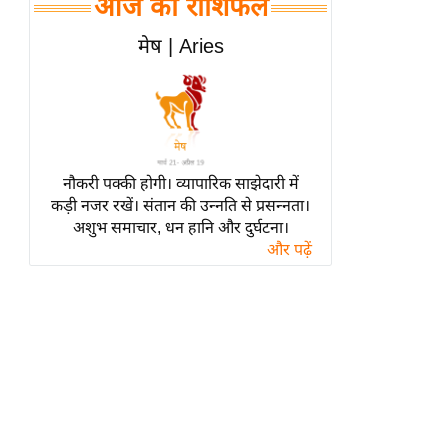
आज का राशिफल
हॉलीवुड
फिल्म समीक्षा
मेष | Aries
Breaking
News
लाइफस्टाइल
टेक्नॉलॉजी
नौकरी पक्की होगी। व्यापारिक साझेदारी में
ब्यूटी/फैशन
कड़ी नजर रखें। संतान की उन्नति से प्रसन्नता।
घरेलू नुस्खे
अशुभ समाचार, धन हानि और दुर्घटना।
और पढ़ें
पर्यटन स्थल
फिटनेस मंत्रा
रिलेशनशिप
राजनीति
विश्लेषण
समसामयिक
मातृभूमि