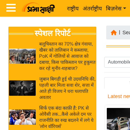
राष्ट्रीय
अंतर्राष्ट्रीय
बिज़नेस
Latest
ता
स्पेशल रिपोर्ट
News
|
Se
ज़ा
in
ख
बलूचिस्तान का 70% क्षेत्र गंवाया,
Hindi
खैबर को तालिबान ने कब्जाया,
ब
PoK में गोलियों से आवाज को
र
दबाया, किस पाकिस्तान पर हुकूमत
Hindi
कर रहे मुनीर-शहबाज?
राष्ट्रीय
News
अंतर्राष्ट्रीय
जुबान बिगड़ी हुई थी उदयनिधि की,
Live
पहली बार मिला सवा शेर, सत्ता में
बिज़नेस
आते ही विजय ने धरा थलापति
Latest
ne
उद्योग
अवतार
Breaking
जगत
News in
सिर्फ एक बंदा काफ़ी है: PK से
विशेषज्ञ
ओवैसी तक...कैसे अकेले दम पर
Hindi
राजनीति का रुख बदलने में लगे ये
राय
'लोन वॉरियर्स'