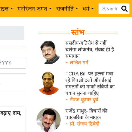
टाइल
मनोरंजन जगत
राजनीति
धर्म
स्तंभ
संसदीय-गतिरोध से नहीं
चलेगा लोकतंत्र, संवाद ही है
समाधान
~ ललित गर्ग
FCRA Bill पर हल्ला मचा
रहे विपक्षी दलों और ईसाई
ो
संगठनों को मार्को रुबियो का
बयान सुनना चाहिए
~ नीरज कुमार दुबे
राजेंद्र माथुर- विचारों की
ढ़ाए दाम,
पत्रकारिता के नायक
~ प्रो. संजय द्विवेदी