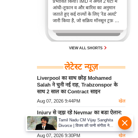
प्रभावित किया। IMD ने अगले 2 घंटों में
आंधी-तूफान व और बारिश का अनुमान
जताते हुए कई राज्यों के लिए 'रेड अलर्ट'
जारी किया है, जो सक्रिय मॉनसून ट्रफ़ और
चक्रवाती हवाओं के घेरे का परिणाम है,
जिससे यातायात बाधित होने के साथ-साथ
सफदरजंग अस्पताल में भी जलभराव की
स्थिति बनी।
VIEW ALL SHORTS
लेटेस्ट न्यूज़
Liverpool का साथ छोड़ Mohamed
Salah ने चुनी नई राह, Trabzonspor के
साथ 2 साल का Contract साइन
Aug 07, 2026 9:44PM
खेल
Injury से जूझ रहे Neymar का बड़ा ऐलान:
December तक Santos में रहेंगे, फिर
Tamil Nadu CM Vijay Sanghita
Divorce | विजय की पत्नी संगीता ने
Retirement पर फैसला
वापस ली तलाक की अर्जी, कोर्ट ने मामले
Aug 07, 2026 9:30PM
खेल
को किया निपटाया