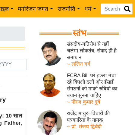
टाइल
मनोरंजन जगत
राजनीति
धर्म
स्तंभ
संसदीय-गतिरोध से नहीं
चलेगा लोकतंत्र, संवाद ही है
समाधान
~ ललित गर्ग
FCRA Bill पर हल्ला मचा
रहे विपक्षी दलों और ईसाई
ो
संगठनों को मार्को रुबियो का
बयान सुनना चाहिए
ry
~ नीरज कुमार दुबे
राजेंद्र माथुर- विचारों की
y: 10 साल
पत्रकारिता के नायक
ng Father,
~ प्रो. संजय द्विवेदी