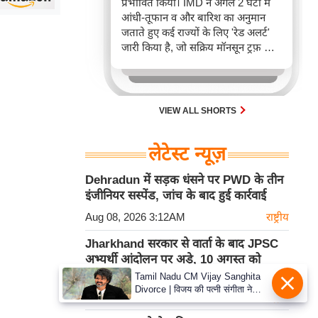
प्रभावित किया। IMD ने अगले 2 घंटों में
आंधी-तूफान व और बारिश का अनुमान
जताते हुए कई राज्यों के लिए 'रेड अलर्ट'
जारी किया है, जो सक्रिय मॉनसून ट्रफ़ और
चक्रवाती हवाओं के घेरे का परिणाम है,
जिससे यातायात बाधित होने के साथ-साथ
सफदरजंग अस्पताल में भी जलभराव की
स्थिति बनी।
VIEW ALL SHORTS
लेटेस्ट न्यूज़
Dehradun में सड़क धंसने पर PWD के तीन
इंजीनियर सस्पेंड, जांच के बाद हुई कार्रवाई
Aug 08, 2026 3:12AM
राष्ट्रीय
Jharkhand सरकार से वार्ता के बाद JPSC
अभ्यर्थी आंदोलन पर अड़े, 10 अगस्त को
विधानसभा मार्च की चेतावनी
Tamil Nadu CM Vijay Sanghita
Divorce | विजय की पत्नी संगीता ने
Aug 08, 2026 3:12AM
राष्ट्रीय
वापस ली तलाक की अर्जी, कोर्ट ने मामले
को किया निपटाया