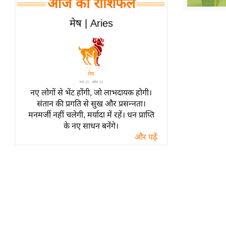
आज का राशिफल
हॉलीवुड
फिल्म समीक्षा
मेष | Aries
Breaking
News
लाइफस्टाइल
टेक्नॉलॉजी
नए लोगों से भेंट होंगी, जो लाभदायक होगी।
ब्यूटी/फैशन
संतान की प्रगति से सुख और प्रसन्नता।
घरेलू नुस्खे
मनमर्जी नहीं चलेगी, मर्यादा में रहें। धन प्राप्ति
के नए साधन बनेंगे।
पर्यटन स्थल
और पढ़ें
फिटनेस मंत्रा
रिलेशनशिप
राजनीति
विश्लेषण
समसामयिक
मातृभूमि