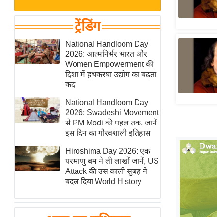
बजट
Hindi
खेल
News
ट्रेंडिंग
क्रिकेट
Hindi
National Handloom Day
IPL
2026: आत्मनिर्भर भारत और
Videos
2026
Women Empowerment की
क्राइम
दिशा में हथकरघा उद्योग का बढ़ता
कद
ई-पेपर
National Handloom Day
मिसाल बेमिसाल
2026: Swadeshi Movement
शख्सियत
से PM Modi की पहल तक, जानें
यंग इंडिया
इस दिन का गौरवशाली इतिहास
साहित्य जगत
Hiroshima Day 2026: एक
परमाणु बम ने ली लाखों जानें, US
ऑटो वर्ल्ड
Attack की उस काली सुबह ने
न्यूज ब्रीफ
बदल दिया World History
मनोरंजन जगत
बॉलीवुड