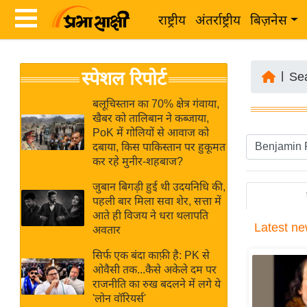
राष्ट्रीय
अंतर्राष्ट्रीय
बिज़नेस
Latest
ता
स्पेशल रिपोर्ट
News
|
Se
ज़ा
in
ख
बलूचिस्तान का 70% क्षेत्र गंवाया,
Hindi
खैबर को तालिबान ने कब्जाया,
ब
PoK में गोलियों से आवाज को
र
दबाया, किस पाकिस्तान पर हुकूमत
Hindi
कर रहे मुनीर-शहबाज?
राष्ट्रीय
News
अंतर्राष्ट्रीय
जुबान बिगड़ी हुई थी उदयनिधि की,
Live
पहली बार मिला सवा शेर, सत्ता में
बिज़नेस
आते ही विजय ने धरा थलापति
Latest
ne
उद्योग
अवतार
Breaking
जगत
News in
सिर्फ एक बंदा काफ़ी है: PK से
विशेषज्ञ
ओवैसी तक...कैसे अकेले दम पर
Hindi
राजनीति का रुख बदलने में लगे ये
राय
'लोन वॉरियर्स'