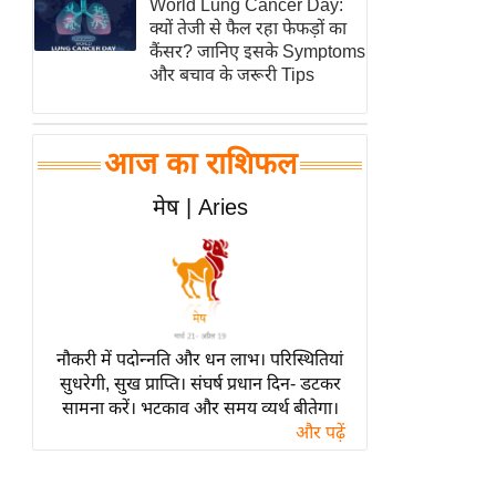
World Lung Cancer Day:
हॉलीवुड
क्यों तेजी से फैल रहा फेफड़ों का
फिल्म समीक्षा
कैंसर? जानिए इसके Symptoms
और बचाव के जरूरी Tips
Breaking
News
लाइफस्टाइल
आज का राशिफल
टेक्नॉलॉजी
मेष | Aries
ब्यूटी/फैशन
घरेलू नुस्खे
पर्यटन स्थल
फिटनेस मंत्रा
रिलेशनशिप
नौकरी में पदोन्नति और धन लाभ। परिस्थितियां
सुधरेगी, सुख प्राप्ति। संघर्ष प्रधान दिन- डटकर
राजनीति
सामना करें। भटकाव और समय व्यर्थ बीतेगा।
विश्लेषण
और पढ़ें
समसामयिक
मातृभूमि