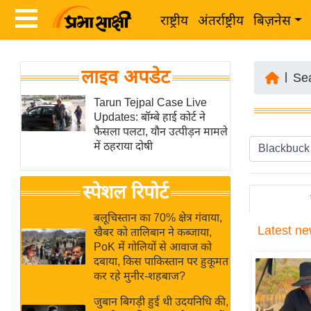
राष्ट्रीय
अंतर्राष्ट्रीय
बिज़नेस
Latest
ता
लाइव अपडेट
News
|
Se
ज़ा
in
Tarun Tejpal Case Live
ख
Updates: बॉम्बे हाई कोर्ट ने
Hindi
ब
फैसला पलटा, यौन उत्पीड़न मामले
र
में ठहराया दोषी
Hindi
राष्ट्रीय
News
स्पेशल रिपोर्ट
अंतर्राष्ट्रीय
Live
बिज़नेस
बलूचिस्तान का 70% क्षेत्र गंवाया,
Latest
ne
उद्योग
खैबर को तालिबान ने कब्जाया,
Breaking
PoK में गोलियों से आवाज को
जगत
News in
दबाया, किस पाकिस्तान पर हुकूमत
विशेषज्ञ
Hindi
कर रहे मुनीर-शहबाज?
राय
जुबान बिगड़ी हुई थी उदयनिधि की,