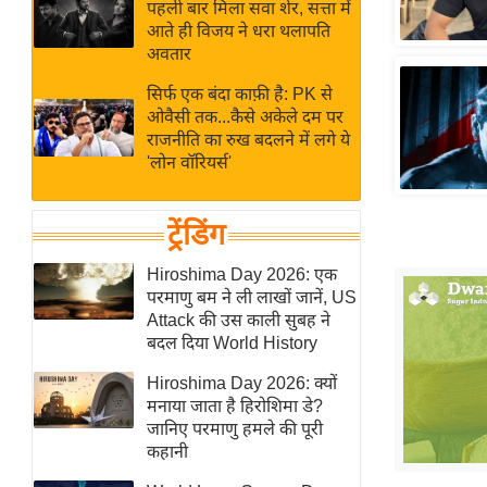
बजट
Hindi
पहली बार मिला सवा शेर, सत्ता में
आते ही विजय ने धरा थलापति
खेल
News
अवतार
क्रिकेट
सिर्फ एक बंदा काफ़ी है: PK से
Hindi
IPL
ओवैसी तक...कैसे अकेले दम पर
Videos
2026
राजनीति का रुख बदलने में लगे ये
'लोन वॉरियर्स'
क्राइम
ई-पेपर
ट्रेंडिंग
मिसाल बेमिसाल
शख्सियत
Hiroshima Day 2026: एक
परमाणु बम ने ली लाखों जानें, US
यंग इंडिया
Attack की उस काली सुबह ने
साहित्य जगत
बदल दिया World History
ऑटो वर्ल्ड
Hiroshima Day 2026: क्यों
न्यूज ब्रीफ
मनाया जाता है हिरोशिमा डे?
जानिए परमाणु हमले की पूरी
मनोरंजन जगत
कहानी
बॉलीवुड