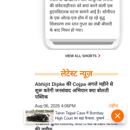
की संवेदनाहीनता को बयां करने वाली एक
हृदयविदारक घटना सामने आई है। सोनीपत
के एक ओल्ड-एज होम में रह रहे वृद्ध
शिवचरण राम रतन गुप्ता का लंबी बीमारी
के बाद निधन हो गया।
VIEW ALL SHORTS
लेटेस्ट न्यूज़
Abhijit Dipke की Cojpa अगले महीने से
शुरू करेगी जनसंवाद अभियान क्या बोलती
पब्लिक
Aug 06, 2026 4:06PM
राष्ट्रीय
Tarun Tejpal Case में Bombay
Emraan Hashmi की Awarapan 2 का
High Court का बड़ा फैसला, दुष्कर्म के
Trailer हुआ रिलीज, फैंस ने की दमदार वापसी
दोषी पूर्व संपादक को 10 साल की सख्त
जेल
की तारीफ