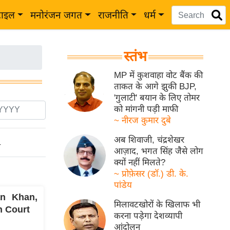
टाइल
मनोरंजन जगत
राजनीति
धर्म
स्तंभ
MP में कुशवाहा वोट बैंक की
ताकत के आगे झुकी BJP,
'गुलाटी' बयान के लिए तोमर
को मांगनी पड़ी माफी
~ नीरज कुमार दुबे
अब शिवाजी, चंद्रशेखर
ो
आज़ाद, भगत सिंह जैसे लोग
क्यों नहीं मिलते?
~ प्रोफ़ेसर (डॉ.) डी. के.
पांडेय
an Khan,
मिलावटखोरों के खिलाफ भी
gh Court
करना पड़ेगा देशव्यापी
आंदोलन