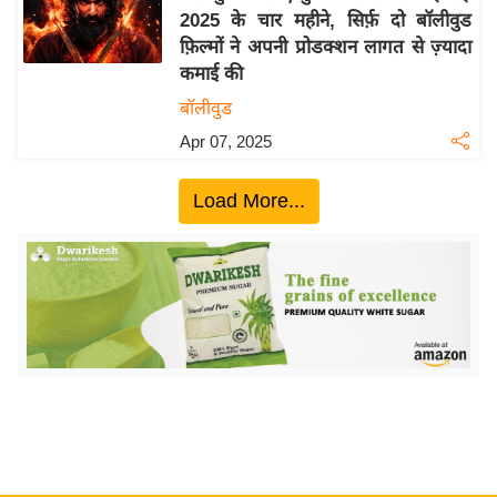
2025 के चार महीने, सिर्फ़ दो बॉलीवुड
य
फ़िल्मों ने अपनी प्रोडक्शन लागत से ज़्यादा
बि
कमाई की
ज़
बॉलीवुड
ने
Apr 07, 2025
स
उ
Load More...
द्यो
ग
ज
ग
त
वि
शे
ष
ज्ञ
रा