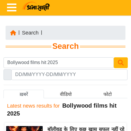
|
Search
|
ता
Search
ज़ा
ख
ब
र
रा
ष्ट्री
ख़बरें
वीडियो
फोटो
य
Bollywood films hit
Latest
news results for
अं
2025
त
र्रा
बॉलीवुड के लिए कुछ खास सफल नहीं रहे
ष्ट्री