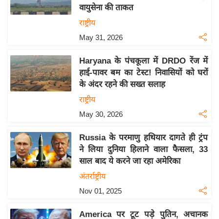
वायुसेना की ताकत
य
राष्ट्रीय
बि
May 31, 2026
ज़
ने
Haryana के पंचकूला में DRDO रेंज में
स
हाई-पावर बम का टेस्ट! निवासियों को घरों
उ
के अंदर रहने की सख्त सलाह
द्यो
राष्ट्रीय
ग
May 30, 2026
ज
ग
Russia के परमाणु हथियार दागते ही ट्रंप
त
ने लिया दुनिया हिलाने वाला फैसला, 33
वि
साल बाद ये करने जा रहा अमेरिका
शे
अंतर्राष्ट्रीय
ष
Nov 01, 2025
ज्ञ
रा
America पर टूट पड़े पुतिन, अचानक