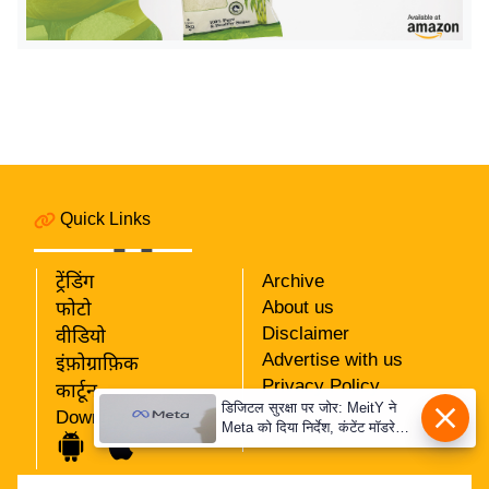
इ
म
ई
-
पे
प
र
Quick Links
मि
सा
ट्रेंडिंग
Archive
ल
About us
फोटो
Disclaimer
वीडियो
बे
Advertise with us
इंफ़ोग्राफ़िक
मि
Privacy Policy
कार्टून
सा
डिजिटल सुरक्षा पर जोर: MeitY ने
RSS
Download App
Meta को दिया निर्देश, कंटेंट मॉडरेशन
ल
Our Team
मजबूत करे
श