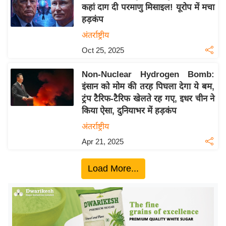
य
कहां दाग दी परमाणु मिसाइल! यूरोप में मचा
ब
हड़कंप
ज
अंतर्राष्ट्रीय
ट
Oct 25, 2025
खे
ल
Non-Nuclear Hydrogen Bomb:
इंसान को मोम की तरह पिघला देगा ये बम,
क्रि
ट्रंप टैरिफ-टैरिफ खेलते रह गए, इधर चीन ने
के
किया ऐसा, दुनियाभर में हड़कंप
ट
अंतर्राष्ट्रीय
I
Apr 21, 2025
P
L
Load More...
2
0
2
6
क्रा