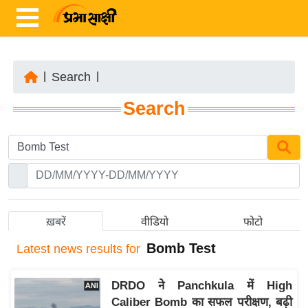
|
Search
|
ता
Search
ज़ा
ख
ब
र
रा
ष्ट्री
ख़बरें
वीडियो
फोटो
य
Bomb Test
Latest
news results for
अं
त
DRDO ने Panchkula में High
र्रा
Caliber Bomb का सफल परीक्षण, बढ़ी
ष्ट्री