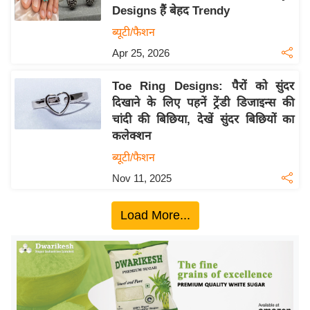
Designs हैं बेहद Trendy
य
ब्यूटी/फैशन
बि
Apr 25, 2026
ज़
ने
Toe Ring Designs: पैरों को सुंदर
स
दिखाने के लिए पहनें ट्रेंडी डिजाइन्स की
उ
चांदी की बिछिया, देखें सुंदर बिछियों का
द्यो
कलेक्शन
ग
ब्यूटी/फैशन
ज
Nov 11, 2025
ग
त
Load More...
वि
शे
ष
ज्ञ
रा