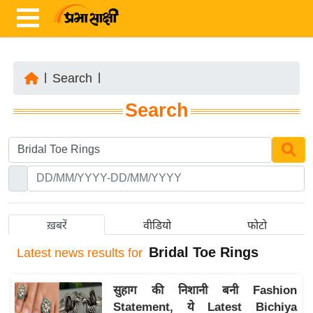
|
Search
|
ता
Search
ज़ा
ख
ब
र
रा
ष्ट्री
ख़बरें
वीडियो
फोटो
य
Bridal Toe Rings
Latest
news results for
अं
त
सुहाग की निशानी बनी Fashion
र्रा
Statement, ये Latest Bichiya
ष्ट्री