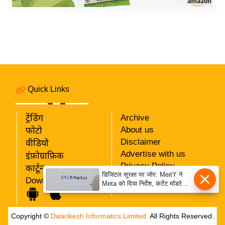
य
ब
ज
ट
खे
ल
क्रि
Quick Links
के
ट
ट्रेंडिंग
Archive
About us
I
फोटो
Disclaimer
वीडियो
P
Advertise with us
इंफ़ोग्राफ़िक
L
Privacy Policy
कार्टून
2
डिजिटल सुरक्षा पर जोर: MeitY ने
RSS
Download App
0
Meta को दिया निर्देश, कंटेंट मॉडरेशन
Our Team
मजबूत करे
2
6
Copyright ©
Dwarikesh Informatics Limited.
All Rights Reserved.
क्रा