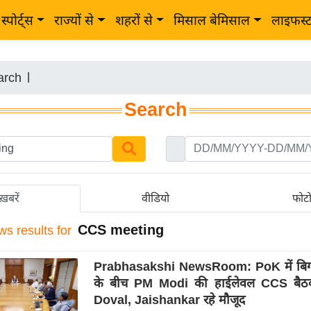
स्पोर्ट्स
राज्यों से
शहरों से
मिसाल बेमिसाल
लाइफस्
arch
|
Search
ख़बरें
वीडियो
फोट
CCS meeting
ws results for
Prabhasakshi NewsRoom: PoK में बिगड
के बीच PM Modi की हाईलेवल CCS बैठ
Doval, Jaishankar रहे मौजूद