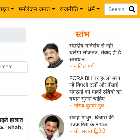
टाइल
मनोरंजन जगत
राजनीति
धर्म
स्तंभ
संसदीय-गतिरोध से नहीं
चलेगा लोकतंत्र, संवाद ही है
समाधान
~ ललित गर्ग
FCRA Bill पर हल्ला मचा
रहे विपक्षी दलों और ईसाई
ो
संगठनों को मार्को रुबियो का
बयान सुनना चाहिए
~ नीरज कुमार दुबे
राजेंद्र माथुर- विचारों की
़ते हालात
पत्रकारिता के नायक
क, Shah,
~ प्रो. संजय द्विवेदी