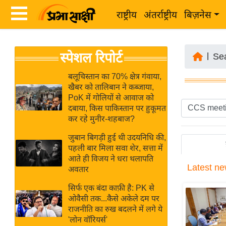
राष्ट्रीय
अंतर्राष्ट्रीय
बिज़नेस
Latest
ता
स्पेशल रिपोर्ट
News
|
Se
ज़ा
in
ख
बलूचिस्तान का 70% क्षेत्र गंवाया,
Hindi
खैबर को तालिबान ने कब्जाया,
ब
PoK में गोलियों से आवाज को
र
दबाया, किस पाकिस्तान पर हुकूमत
Hindi
कर रहे मुनीर-शहबाज?
राष्ट्रीय
News
अंतर्राष्ट्रीय
जुबान बिगड़ी हुई थी उदयनिधि की,
Live
पहली बार मिला सवा शेर, सत्ता में
बिज़नेस
आते ही विजय ने धरा थलापति
Latest
ne
उद्योग
अवतार
Breaking
जगत
News in
सिर्फ एक बंदा काफ़ी है: PK से
विशेषज्ञ
ओवैसी तक...कैसे अकेले दम पर
Hindi
राजनीति का रुख बदलने में लगे ये
राय
'लोन वॉरियर्स'