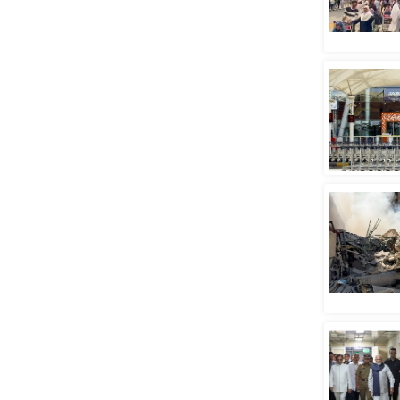
स्तंभ
एम.
आर.
आई.
चाय पर
समीक्षा
धर्म
ज्योतिष
प्रभु
महिमा/
धर्मस्थल
व्रत
त्योहार
राशिफल
विशेष