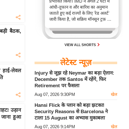
प्रभावित किया। IMD ने अगले 2 घंटों में
आंधी-तूफान व और बारिश का अनुमान
जताते हुए कई राज्यों के लिए 'रेड अलर्ट'
जारी किया है, जो सक्रिय मॉनसून ट्रफ़ और
चक्रवाती हवाओं के घेरे का परिणाम है,
़ी बैठक,
जिससे यातायात बाधित होने के साथ-साथ
सफदरजंग अस्पताल में भी जलभराव की
स्थिति बनी।
VIEW ALL SHORTS
लेटेस्ट न्यूज़
 हाई-लेवल
Injury से जूझ रहे Neymar का बड़ा ऐलान:
ति
December तक Santos में रहेंगे, फिर
Retirement पर फैसला
Aug 07, 2026 9:30PM
खेल
Hansi Flick के प्लान को बड़ा झटका!
हट! उड़ान
Security Reasons से Barcelona ने
ई जाना हुआ
टाला 15 August का अभ्यास मुकाबला
Aug 07, 2026 9:14PM
खेल