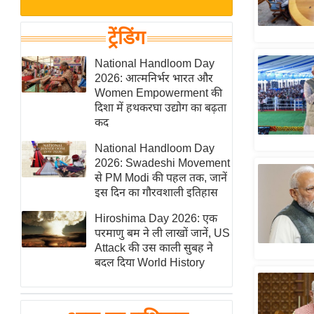
बजट
Hindi
खेल
News
ट्रेंडिंग
क्रिकेट
Hindi
National Handloom Day
IPL
2026: आत्मनिर्भर भारत और
Videos
2026
Women Empowerment की
क्राइम
दिशा में हथकरघा उद्योग का बढ़ता
कद
ई-पेपर
National Handloom Day
मिसाल बेमिसाल
2026: Swadeshi Movement
शख्सियत
से PM Modi की पहल तक, जानें
यंग इंडिया
इस दिन का गौरवशाली इतिहास
साहित्य जगत
Hiroshima Day 2026: एक
परमाणु बम ने ली लाखों जानें, US
ऑटो वर्ल्ड
Attack की उस काली सुबह ने
न्यूज ब्रीफ
बदल दिया World History
मनोरंजन जगत
बॉलीवुड