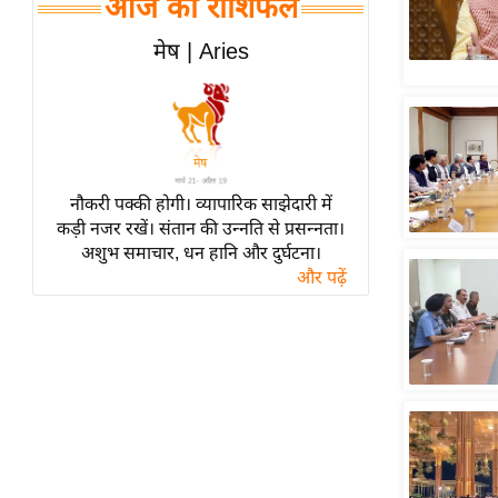
आज का राशिफल
हॉलीवुड
फिल्म समीक्षा
मेष | Aries
Breaking
News
लाइफस्टाइल
टेक्नॉलॉजी
नौकरी पक्की होगी। व्यापारिक साझेदारी में
ब्यूटी/फैशन
कड़ी नजर रखें। संतान की उन्नति से प्रसन्नता।
घरेलू नुस्खे
अशुभ समाचार, धन हानि और दुर्घटना।
और पढ़ें
पर्यटन स्थल
फिटनेस मंत्रा
रिलेशनशिप
राजनीति
विश्लेषण
समसामयिक
मातृभूमि