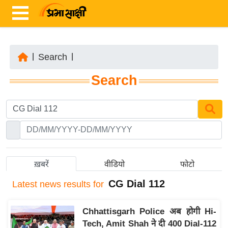
|
Search
|
ता
Search
ज़ा
ख
ब
र
रा
ष्ट्री
ख़बरें
वीडियो
फोटो
य
CG Dial 112
Latest
news results for
अं
त
Chhattisgarh Police अब होगी Hi-
र्रा
Tech, Amit Shah ने दी 400 Dial-112
ष्ट्री