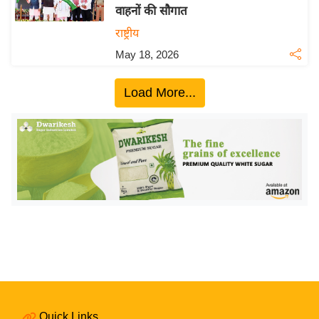
वाहनों की सौगात
य
राष्ट्रीय
बि
May 18, 2026
ज़
ने
Load More...
स
उ
द्यो
ग
ज
ग
त
वि
शे
ष
ज्ञ
रा
Quick Links