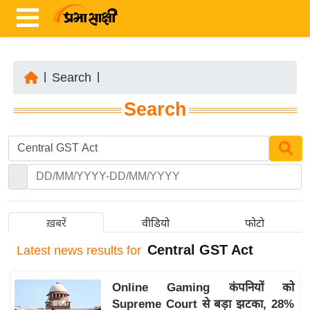
|
Search
|
ता
Search
ज़ा
ख
ब
र
रा
ष्ट्री
ख़बरें
वीडियो
फोटो
य
Central GST Act
Latest
news results for
अं
त
Online Gaming कंपनियों को
र्रा
Supreme Court से बड़ा झटका, 28%
ष्ट्री