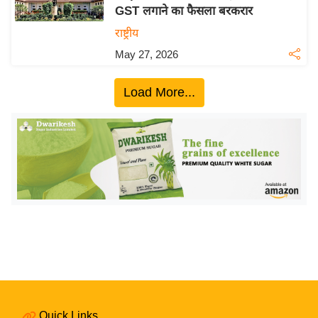
GST लगाने का फैसला बरकरार
य
राष्ट्रीय
बि
May 27, 2026
ज़
ने
Load More...
स
उ
द्यो
ग
ज
ग
त
वि
शे
ष
ज्ञ
रा
Quick Links