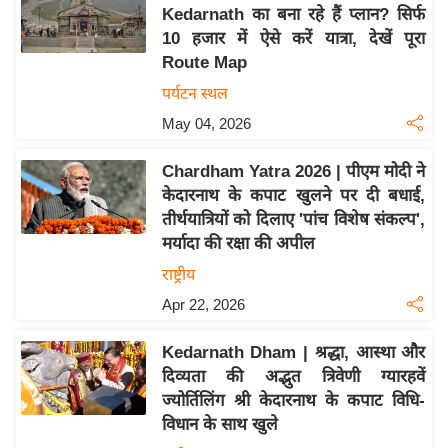
य
Kedarnath का बना रहे हैं प्लान? सिर्फ
ब
10 हजार में ऐसे करें यात्रा, देखें पूरा
ज
Route Map
ट
पर्यटन स्थल
खे
May 04, 2026
ल
Chardham Yatra 2026 | पीएम मोदी ने
क्रि
केदारनाथ के कपाट खुलने पर दी बधाई,
के
तीर्थयात्रियों को दिलाए 'पांच विशेष संकल्प',
ट
मर्यादा की रक्षा की अपील
I
राष्ट्रीय
P
Apr 22, 2026
L
2
Kedarnath Dham | श्रद्धा, आस्था और
0
दिव्यता की अद्भुत त्रिवेणी ग्यारहवें
2
ज्योर्तिलिंग श्री केदारनाथ के कपाट विधि-
6
विधान के साथ खुले
क्रा