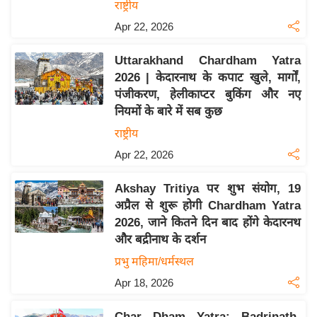
राष्ट्रीय
इ
Apr 22, 2026
म
ई
Uttarakhand Chardham Yatra
-
2026 | केदारनाथ के कपाट खुले, मार्गों,
पे
पंजीकरण, हेलीकाप्टर बुकिंग और नए
नियमों के बारे में सब कुछ
प
र
राष्ट्रीय
मि
Apr 22, 2026
सा
Akshay Tritiya पर शुभ संयोग, 19
ल
अप्रैल से शुरू होगी Chardham Yatra
2026, जाने कितने दिन बाद होंगे केदारनथ
बे
और बद्रीनाथ के दर्शन
मि
प्रभु महिमा/धर्मस्थल
सा
ल
Apr 18, 2026
श
Char Dham Yatra: Badrinath-