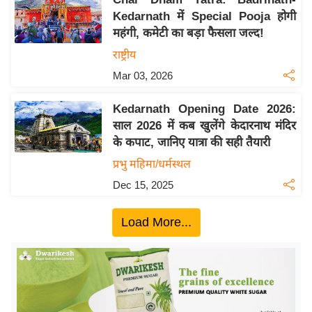
ख्सि
Kedarnath में Special Pooja होगी
य
महंगी, कमेटी का बड़ा फैसला जल्द!
त
राष्ट्रीय
यं
Mar 03, 2026
ग
इं
Kedarnath Opening Date 2026:
डि
साल 2026 में कब खुलेंगे केदारनाथ मंदिर
या
के कपाट, जानिए यात्रा की सही तैयारी
सा
प्रभु महिमा/धर्मस्थल
हि
Dec 15, 2025
त्य
ज
Load More...
ग
त
ऑ
टो
व