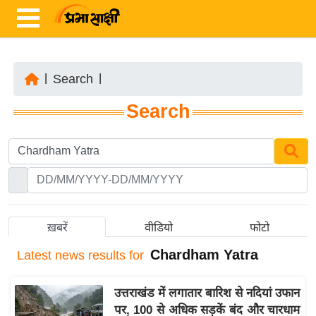
|
Search
|
ता
Search
ज़ा
ख
ब
र
रा
ष्ट्री
ख़बरें
वीडियो
फोटो
य
Chardham Yatra
Latest
news results for
अं
त
उत्तराखंड में लगातार बारिश से नदियां उफान
र्रा
पर, 100 से अधिक सड़कें बंद और चारधाम
ष्ट्री