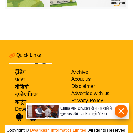
र्ल्ड
न्यू
ज
ब्री
फ
म
नो
Quick Links
रं
ज
ट्रेंडिंग
Archive
न
About us
फोटो
ज
Disclaimer
वीडियो
ग
Advertise with us
इंफ़ोग्राफ़िक
त
Privacy Policy
कार्टून
RSS
China और Bhutan से वापस आने के
Download App
बॉ
तुरंत बाद Sri Lanka पहुँचे Vikram
Our Team
ली
Misri, भारत के जबरदस्त दाँव से
दुनिया हुई हैरान
वु
Copyright ©
Dwarikesh Informatics Limited.
All Rights Reserved.