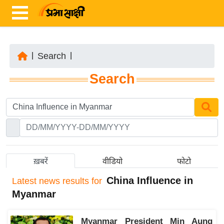
|
Search
|
ता
Search
ज़ा
ख
ब
र
रा
ष्ट्री
ख़बरें
वीडियो
फोटो
य
China Influence in
Latest
news results for
अं
Myanmar
त
र्रा
Myanmar President Min Aung
ष्ट्री