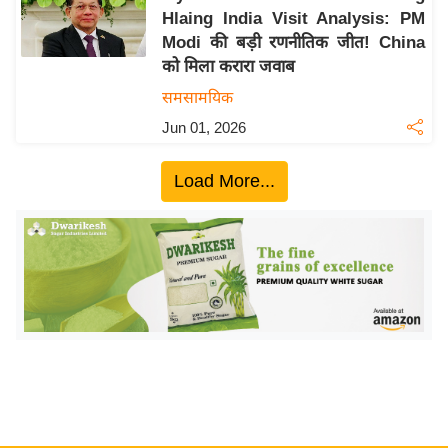
Hlaing India Visit Analysis: PM
य
Modi की बड़ी रणनीतिक जीत! China
बि
को मिला करारा जवाब
ज़
समसामयिक
ने
Jun 01, 2026
स
उ
Load More...
द्यो
ग
ज
ग
त
वि
शे
ष
ज्ञ
रा