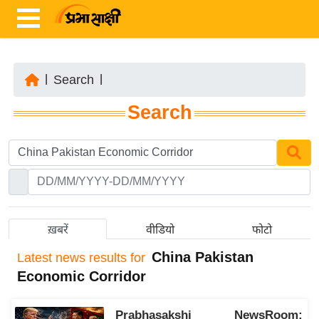
|
Search
|
ता
Search
ज़ा
ख
ब
र
रा
ष्ट्री
ख़बरें
वीडियो
फोटो
य
China Pakistan
Latest
news results for
अं
Economic Corridor
त
र्रा
Prabhasakshi NewsRoom:
ष्ट्री