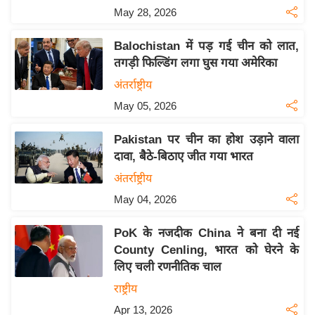
य
May 28, 2026
ब
ज
Balochistan में पड़ गई चीन को लात,
ट
तगड़ी फिल्डिंग लगा घुस गया अमेरिका
खे
अंतर्राष्ट्रीय
ल
May 05, 2026
क्रि
Pakistan पर चीन का होश उड़ाने वाला
के
दावा, बैठे-बिठाए जीत गया भारत
ट
अंतर्राष्ट्रीय
I
May 04, 2026
P
L
PoK के नजदीक China ने बना दी नई
2
County Cenling, भारत को घेरने के
0
लिए चली रणनीतिक चाल
2
राष्ट्रीय
6
Apr 13, 2026
क्रा