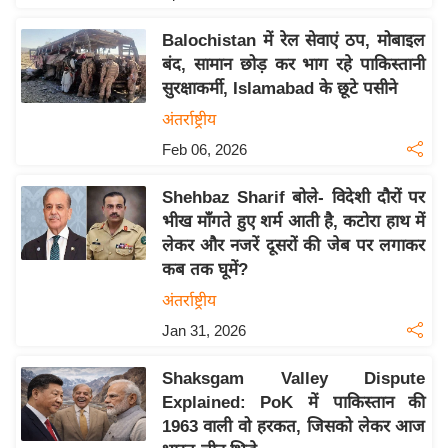
इ
Balochistan में रेल सेवाएं ठप, मोबाइल
म
बंद, सामान छोड़ कर भाग रहे पाकिस्तानी
ई
सुरक्षाकर्मी, Islamabad के छूटे पसीने
-
अंतर्राष्ट्रीय
पे
Feb 06, 2026
प
र
Shehbaz Sharif बोले- विदेशी दौरों पर
मि
भीख माँगते हुए शर्म आती है, कटोरा हाथ में
सा
लेकर और नजरें दूसरों की जेब पर लगाकर
ल
कब तक घूमें?
अंतर्राष्ट्रीय
बे
Jan 31, 2026
मि
सा
Shaksgam Valley Dispute
ल
Explained: PoK में पाकिस्तान की
1963 वाली वो हरकत, जिसको लेकर आज
श