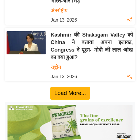
भारत-चीन भिड़े
ख्सि
य
अंतर्राष्ट्रीय
त
Jan 13, 2026
यं
Kashmir की Shaksgam Valley को
ग
China ने बताया अपना इलाका,
इं
Congress ने पूछा- मोदी जी लाल आंख
डि
का क्या हुआ?
या
राष्ट्रीय
सा
Jan 13, 2026
हि
त्य
Load More...
ज
ग
त
ऑ
टो
व