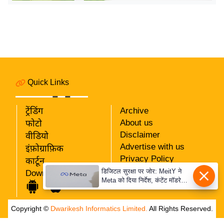
र्ल्ड
न्यू
ज
ब्री
फ
म
Quick Links
नो
रं
ट्रेंडिंग
Archive
ज
About us
फोटो
न
Disclaimer
वीडियो
ज
Advertise with us
इंफ़ोग्राफ़िक
ग
Privacy Policy
कार्टून
त
RSS
डिजिटल सुरक्षा पर जोर: MeitY ने
Download App
Meta को दिया निर्देश, कंटेंट मॉडरेशन
Our Team
बॉ
मजबूत करे
ली
Copyright ©
Dwarikesh Informatics Limited.
All Rights Reserved.
वु