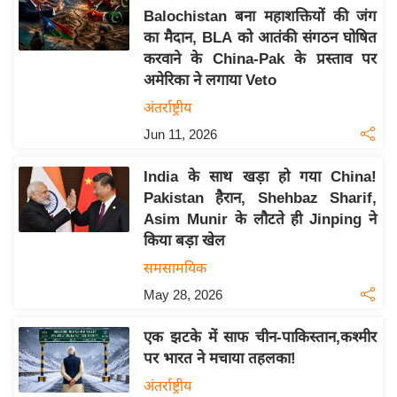
Balochistan बना महाशक्तियों की जंग
य
का मैदान, BLA को आतंकी संगठन घोषित
बि
करवाने के China-Pak के प्रस्ताव पर
ज़
अमेरिका ने लगाया Veto
ने
अंतर्राष्ट्रीय
स
Jun 11, 2026
उ
द्यो
India के साथ खड़ा हो गया China!
ग
Pakistan हैरान, Shehbaz Sharif,
ज
Asim Munir के लौटते ही Jinping ने
ग
किया बड़ा खेल
त
समसामयिक
वि
May 28, 2026
शे
ष
एक झटके में साफ चीन-पाकिस्तान,कश्मीर
ज्ञ
पर भारत ने मचाया तहलका!
रा
अंतर्राष्ट्रीय