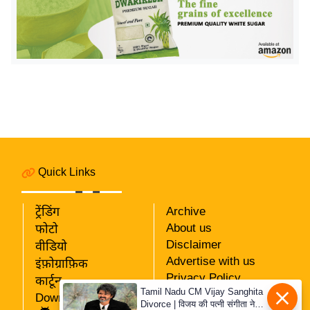
इ
म
ई
-
पे
प
र
मि
सा
Quick Links
ल
ट्रेंडिंग
Archive
बे
About us
फोटो
मि
Disclaimer
वीडियो
सा
Advertise with us
इंफ़ोग्राफ़िक
ल
Privacy Policy
कार्टून
Tamil Nadu CM Vijay Sanghita
RSS
श
Download App
Divorce | विजय की पत्नी संगीता ने