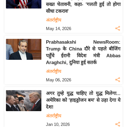
सख्त चेतावनी, कहा- 'गलती हुई तो होगा
य
सीधा टकराव'
बि
अंतर्राष्ट्रीय
ज़
May 14, 2026
ने
स
Prabhasakshi NewsRoom:
उ
Trump के China दौरे से पहले बीजिंग
द्यो
पहुँचे ईरानी विदेश मंत्री Abbas
ग
Araghchi, दुनिया हुई सतर्क
ज
अंतर्राष्ट्रीय
ग
May 06, 2026
त
वि
अगर तुम्हे युद्ध चाहिए तो युद्ध मिलेगा...
शे
अमेरिका को 'हाइड्रोजन बम' से उड़ा देगा ये
ष
देश!
ज्ञ
अंतर्राष्ट्रीय
रा
Jan 10, 2026