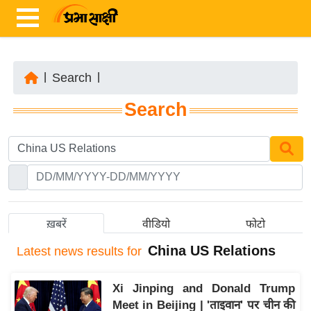
|
Search
|
ता
Search
ज़ा
ख
ब
र
रा
ष्ट्री
ख़बरें
वीडियो
फोटो
य
China US Relations
Latest
news results for
अं
त
Xi Jinping and Donald Trump
र्रा
Meet in Beijing | 'ताइवान' पर चीन की
ष्ट्री