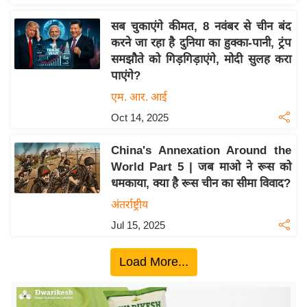
य
ब
सब चुकाएंगे कीमत, 8 नवंबर से चीन बंद
ज
करने जा रहा है दुनिया का हुक्का-पानी, ट्रंप
समझौते को गिड़गिड़ाएंगे, मोदी सुलह करा
ट
पाएंगे?
खे
एम. आर. आई
ल
Oct 14, 2025
क्रि
के
China's Annexation Around the
ट
World Part 5 | जब माओ ने रूस को
I
धमकाया, क्या है रूस चीन का सीमा विवाद?
P
अंतर्राष्ट्रीय
L
Jul 15, 2025
2
0
Load More...
2
6
क्रा