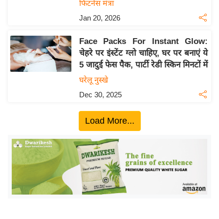
ख्सि
फिटनेस मंत्रा
य
Jan 20, 2026
त
Face Packs For Instant Glow:
यं
चेहरे पर इंस्टेंट ग्लो चाहिए, घर पर बनाएं ये
ग
5 जादुई फेस पैक, पार्टी रेडी स्किन मिनटों में
इं
घरेलू नुस्खे
डि
या
Dec 30, 2025
सा
Load More...
हि
त्य
ज
ग
त
ऑ
टो
व