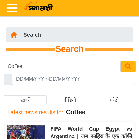
|
Search
|
ता
Search
ज़ा
ख
ब
र
रा
ष्ट्री
ख़बरें
वीडियो
फोटो
य
Coffee
Latest
news results for
अं
त
FIFA World Cup Egypt vs
र्रा
Argentina | जब काहिरा के एक कॉफी
ष्ट्री