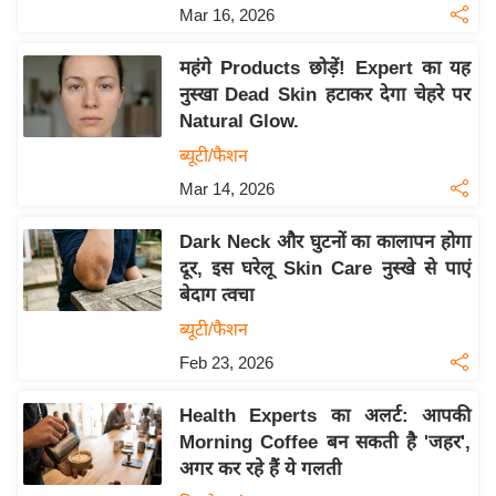
Mar 16, 2026
इ
म
महंगे Products छोड़ें! Expert का यह
ई
नुस्खा Dead Skin हटाकर देगा चेहरे पर
-
Natural Glow.
पे
ब्यूटी/फैशन
प
Mar 14, 2026
र
मि
Dark Neck और घुटनों का कालापन होगा
सा
दूर, इस घरेलू Skin Care नुस्खे से पाएं
बेदाग त्वचा
ल
ब्यूटी/फैशन
बे
Feb 23, 2026
मि
सा
Health Experts का अलर्ट: आपकी
ल
Morning Coffee बन सकती है 'जहर',
अगर कर रहे हैं ये गलती
श