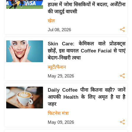
हाउस में जोश सिसकियों में बदला, अर्जेंटीना
य
की जादुई वापसी
बि
खेल
ज़
Jul 08, 2026
ने
स
Skin Care: केमिकल वाले प्रोडक्ट्स
उ
छोड़ें, इस वायरल Coffee Facial से पाएं
द्यो
बेदाग-निखरी त्वचा
ग
ब्यूटी/फैशन
ज
May 29, 2026
ग
त
Daily Coffee पीना कितना सही? जानें
वि
आपकी Health के लिए अमृत है या है
शे
जहर
ष
फिटनेस मंत्रा
ज्ञ
May 09, 2026
रा