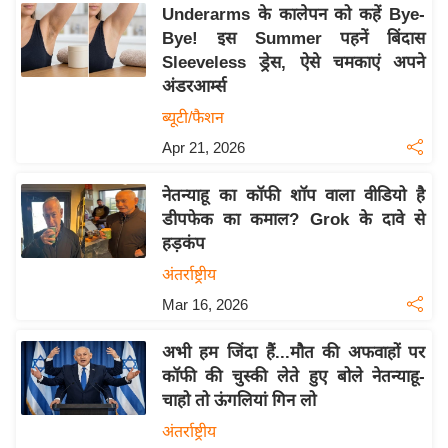
य
Underarms के कालेपन को कहें Bye-
ब
Bye! इस Summer पहनें बिंदास
ज
Sleeveless ड्रेस, ऐसे चमकाएं अपने
अंडरआर्म्स
ट
ब्यूटी/फैशन
खे
ल
Apr 21, 2026
क्रि
नेतन्याहू का कॉफी शॉप वाला वीडियो है
के
डीपफेक का कमाल? Grok के दावे से
ट
हड़कंप
I
अंतर्राष्ट्रीय
P
Mar 16, 2026
L
2
अभी हम जिंदा हैं...मौत की अफवाहों पर
0
कॉफी की चुस्की लेते हुए बोले नेतन्याहू-
2
चाहो तो ऊंगलियां गिन लो
6
अंतर्राष्ट्रीय
क्रा