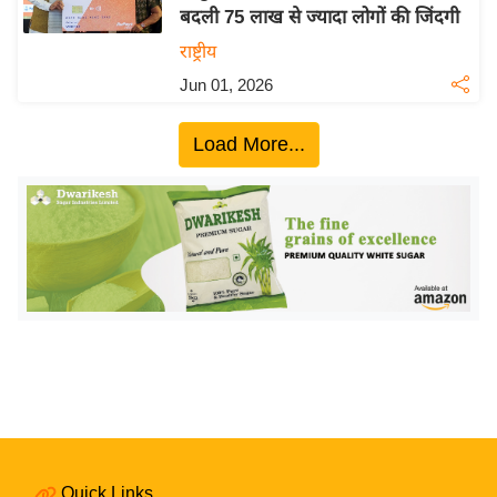
बदली 75 लाख से ज्यादा लोगों की जिंदगी
य
राष्ट्रीय
बि
Jun 01, 2026
ज़
ने
Load More...
स
उ
द्यो
ग
ज
ग
त
वि
शे
ष
ज्ञ
रा
Quick Links