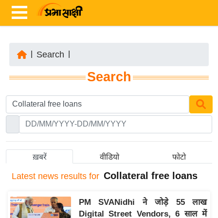
|
Search
|
ता
Search
ज़ा
ख
ब
र
रा
ष्ट्री
ख़बरें
वीडियो
फोटो
य
Collateral free loans
Latest
news results for
अं
त
PM SVANidhi ने जोड़े 55 लाख
र्रा
Digital Street Vendors, 6 साल में
ष्ट्री