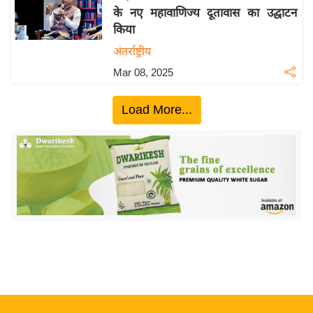
के नए महावाणिज्य दूतावास का उद्घाटन
य
किया
बि
अंतर्राष्ट्रीय
ज़
Mar 08, 2025
ने
स
Load More...
उ
द्यो
ग
ज
ग
त
वि
शे
ष
ज्ञ
रा