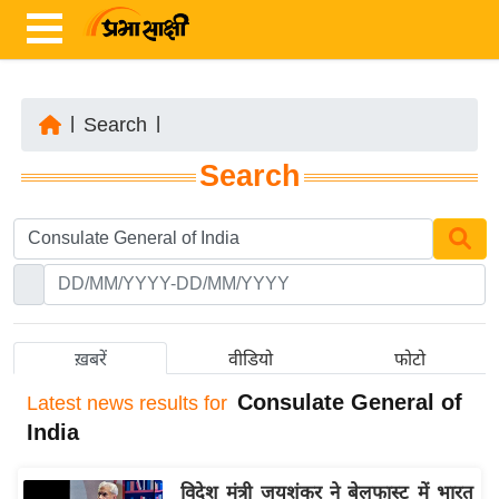
|
Search
|
ता
Search
ज़ा
ख
ब
र
रा
ष्ट्री
ख़बरें
वीडियो
फोटो
य
Consulate General of
Latest
news results for
अं
India
त
र्रा
विदेश मंत्री जयशंकर ने बेलफास्ट में भारत
ष्ट्री