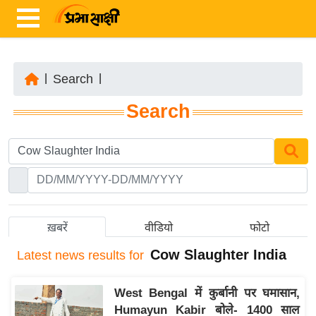
|
Search
|
ता
Search
ज़ा
ख
ब
र
रा
ष्ट्री
ख़बरें
वीडियो
फोटो
य
Cow Slaughter India
Latest
news results for
अं
त
West Bengal में कुर्बानी पर घमासान,
र्रा
Humayun Kabir बोले- 1400 साल
ष्ट्री