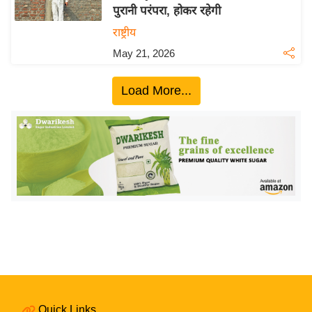
पुरानी परंपरा, होकर रहेगी
य
राष्ट्रीय
बि
May 21, 2026
ज़
ने
Load More...
स
उ
द्यो
ग
ज
ग
त
वि
शे
ष
ज्ञ
रा
Quick Links