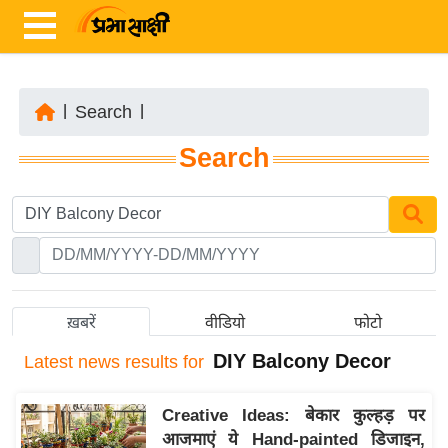
|
Search
|
ता
Search
ज़ा
ख
ब
र
रा
ष्ट्री
ख़बरें
वीडियो
फोटो
य
DIY Balcony Decor
Latest
news results for
अं
त
Creative Ideas: बेकार कुल्हड़ पर
र्रा
आजमाएं ये Hand-painted डिजाइन,
ष्ट्री