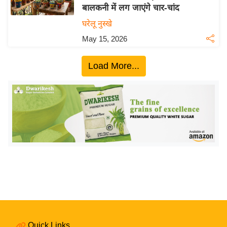
बालकनी में लग जाएंगे चार-चांद
य
घरेलू नुस्खे
बि
May 15, 2026
ज़
ने
Load More...
स
उ
द्यो
ग
ज
ग
त
वि
शे
ष
ज्ञ
रा
Quick Links