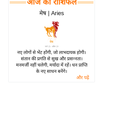
आज का राशिफल
हॉलीवुड
फिल्म समीक्षा
मेष | Aries
Breaking
News
लाइफस्टाइल
टेक्नॉलॉजी
नए लोगों से भेंट होंगी, जो लाभदायक होगी।
ब्यूटी/फैशन
संतान की प्रगति से सुख और प्रसन्नता।
घरेलू नुस्खे
मनमर्जी नहीं चलेगी, मर्यादा में रहें। धन प्राप्ति
के नए साधन बनेंगे।
पर्यटन स्थल
और पढ़ें
फिटनेस मंत्रा
रिलेशनशिप
राजनीति
विश्लेषण
समसामयिक
मातृभूमि