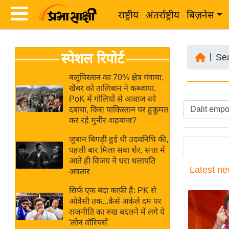
राष्ट्रीय
अंतर्राष्ट्रीय
बिज़नेस
Latest
ता
स्पेशल रिपोर्ट
News
|
Se
ज़ा
in
ख
बलूचिस्तान का 70% क्षेत्र गंवाया,
Hindi
खैबर को तालिबान ने कब्जाया,
ब
PoK में गोलियों से आवाज को
र
दबाया, किस पाकिस्तान पर हुकूमत
Hindi
कर रहे मुनीर-शहबाज?
राष्ट्रीय
News
अंतर्राष्ट्रीय
जुबान बिगड़ी हुई थी उदयनिधि की,
Live
पहली बार मिला सवा शेर, सत्ता में
बिज़नेस
आते ही विजय ने धरा थलापति
Latest
ne
उद्योग
अवतार
Breaking
जगत
News in
सिर्फ एक बंदा काफ़ी है: PK से
विशेषज्ञ
ओवैसी तक...कैसे अकेले दम पर
Hindi
राजनीति का रुख बदलने में लगे ये
राय
'लोन वॉरियर्स'