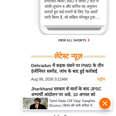
प्रभावित किया। IMD ने अगले 2 घंटों में
आंधी-तूफान व और बारिश का अनुमान
जताते हुए कई राज्यों के लिए 'रेड अलर्ट'
जारी किया है, जो सक्रिय मॉनसून ट्रफ़ और
चक्रवाती हवाओं के घेरे का परिणाम है,
जिससे यातायात बाधित होने के साथ-साथ
सफदरजंग अस्पताल में भी जलभराव की
स्थिति बनी।
VIEW ALL SHORTS
लेटेस्ट न्यूज़
Dehradun में सड़क धंसने पर PWD के तीन
इंजीनियर सस्पेंड, जांच के बाद हुई कार्रवाई
Aug 08, 2026 3:12AM
राष्ट्रीय
Jharkhand सरकार से वार्ता के बाद JPSC
अभ्यर्थी आंदोलन पर अड़े, 10 अगस्त को
विधानसभा मार्च की चेतावनी
Tamil Nadu CM Vijay Sanghita
Divorce | विजय की पत्नी संगीता ने
Aug 08, 2026 3:12AM
राष्ट्रीय
वापस ली तलाक की अर्जी, कोर्ट ने मामले
को किया निपटाया