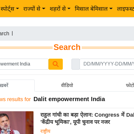
स्पोर्ट्स
राज्यों से
शहरों से
मिसाल बेमिसाल
लाइफस्
arch
|
Search
ख़बरें
वीडियो
फोट
Dalit empowerment India
ws results for
राहुल गांधी का बड़ा ऐलान: Congress में Dal
'केंद्रीय भूमिका', यूपी चुनाव पर नजर
राष्ट्रीय