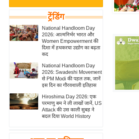
बजट
Hindi
खेल
News
ट्रेंडिंग
क्रिकेट
Hindi
National Handloom Day
IPL
2026: आत्मनिर्भर भारत और
Videos
2026
Women Empowerment की
क्राइम
दिशा में हथकरघा उद्योग का बढ़ता
कद
ई-पेपर
National Handloom Day
मिसाल बेमिसाल
2026: Swadeshi Movement
शख्सियत
से PM Modi की पहल तक, जानें
यंग इंडिया
इस दिन का गौरवशाली इतिहास
साहित्य जगत
Hiroshima Day 2026: एक
परमाणु बम ने ली लाखों जानें, US
ऑटो वर्ल्ड
Attack की उस काली सुबह ने
न्यूज ब्रीफ
बदल दिया World History
मनोरंजन जगत
बॉलीवुड