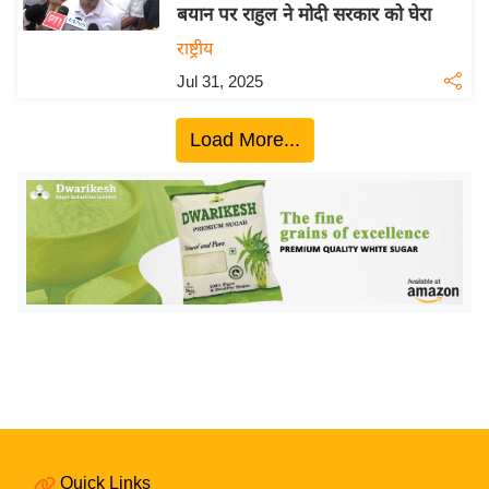
बयान पर राहुल ने मोदी सरकार को घेरा
इ
राष्ट्रीय
म
Jul 31, 2025
ई
-
Load More...
पे
प
र
मि
सा
ल
बे
मि
सा
ल
श
Quick Links