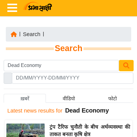
|
Search
|
ता
Search
ज़ा
ख
ब
र
रा
ष्ट्री
ख़बरें
वीडियो
फोटो
य
Dead Economy
Latest
news results for
अं
त
ट्रंप टैरिफ चुनौती के बीच अर्थव्यवस्था की
र्रा
ताकत बनता कृषि क्षेत्र
ष्ट्री