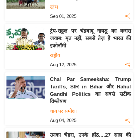
य
स्तंभ
बि
Sep 01, 2025
ज़
ट्रंप-राहुल पर चंद्रबाबू नायडू का करारा
ने
जवाब: मृत नहीं, सबसे तेज़ है भारत की
स
इकोनॉमी
उ
राष्ट्रीय
द्यो
Aug 12, 2025
ग
ज
Chai Par Sameeksha: Trump
ग
Tariffs, SIR in Bihar और Rahul
त
Gandhi Politics का सबसे सटीक
वि
विश्लेषण
शे
चाय पर समीक्षा
ष
Aug 04, 2025
ज्ञ
रा
उनका चेहरा, उनके होंठ....27 साल की