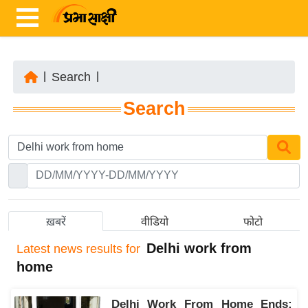
|
Search
|
ता
Search
ज़ा
ख
ब
र
रा
ष्ट्री
ख़बरें
वीडियो
फोटो
य
Delhi work from
Latest
news results for
अं
home
त
र्रा
Delhi Work From Home Ends:
ष्ट्री