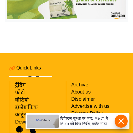
य
ब
ज
ट
खे
ल
क्रि
के
ट
Quick Links
I
P
ट्रेंडिंग
Archive
About us
फोटो
L
Disclaimer
वीडियो
2
Advertise with us
इंफ़ोग्राफ़िक
0
Privacy Policy
कार्टून
2
डिजिटल सुरक्षा पर जोर: MeitY ने
RSS
Download App
6
Meta को दिया निर्देश, कंटेंट मॉडरेशन
Our Team
मजबूत करे
क्रा