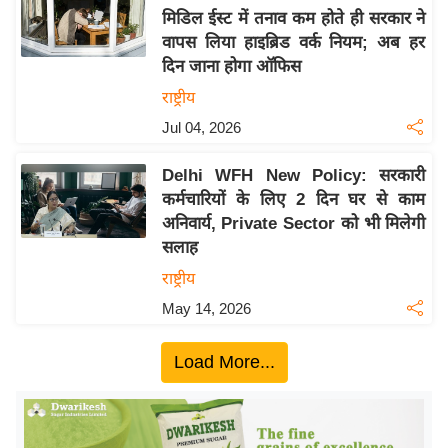
मिडिल ईस्ट में तनाव कम होते ही सरकार ने
य
वापस लिया हाइब्रिड वर्क नियम; अब हर
बि
दिन जाना होगा ऑफिस
ज़
राष्ट्रीय
ने
Jul 04, 2026
स
उ
Delhi WFH New Policy: सरकारी
द्यो
कर्मचारियों के लिए 2 दिन घर से काम
ग
अनिवार्य, Private Sector को भी मिलेगी
ज
सलाह
ग
राष्ट्रीय
त
May 14, 2026
वि
शे
Load More...
ष
ज्ञ
रा