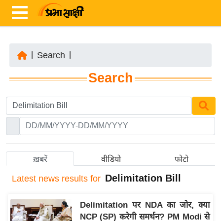
|
Search
|
ता
Search
ज़ा
ख
ब
र
रा
ष्ट्री
ख़बरें
वीडियो
फोटो
य
Delimitation Bill
Latest
news results for
अं
त
Delimitation पर NDA का जोर, क्या
र्रा
NCP (SP) करेगी समर्थन? PM Modi से
ष्ट्री