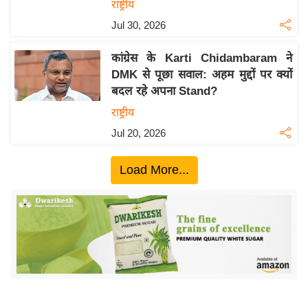
ख्सि
राष्ट्रीय
य
Jul 30, 2026
त
कांग्रेस के Karti Chidambaram ने
यं
DMK से पूछा सवाल: अहम मुद्दों पर क्यों
ग
बदल रहे अपना Stand?
इं
राष्ट्रीय
डि
या
Jul 20, 2026
सा
Load More...
हि
त्य
ज
ग
त
ऑ
टो
व