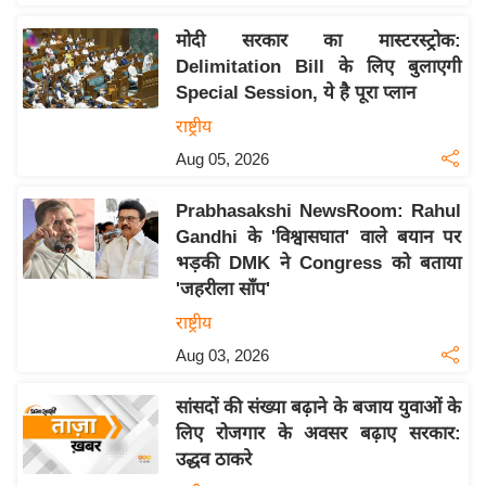
इ
मोदी सरकार का मास्टरस्ट्रोक:
म
Delimitation Bill के लिए बुलाएगी
ई
Special Session, ये है पूरा प्लान
-
राष्ट्रीय
पे
Aug 05, 2026
प
र
Prabhasakshi NewsRoom: Rahul
मि
Gandhi के 'विश्वासघात' वाले बयान पर
सा
भड़की DMK ने Congress को बताया
'जहरीला साँप'
ल
राष्ट्रीय
बे
Aug 03, 2026
मि
सा
सांसदों की संख्या बढ़ाने के बजाय युवाओं के
ल
लिए रोजगार के अवसर बढ़ाए सरकार:
उद्धव ठाकरे
श