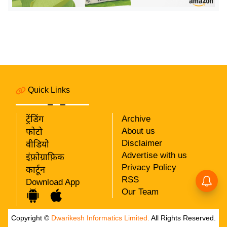
य
ब
ज
ट
खे
ल
क्रि
Quick Links
के
ट
ट्रेंडिंग
Archive
About us
I
फोटो
Disclaimer
वीडियो
P
Advertise with us
इंफ़ोग्राफ़िक
L
Privacy Policy
कार्टून
2
RSS
Download App
0
Our Team
2
6
Copyright ©
Dwarikesh Informatics Limited.
All Rights Reserved.
क्रा