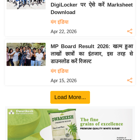
DigiLocker पर ऐसे करें Marksheet
य
Download
बि
यंग इंडिया
ज़
Apr 22, 2026
ने
स
MP Board Result 2026: खत्म हुआ
उ
लाखों छात्रों का इंतजार, इस तरह से
द्यो
डाउनलोड करें रिजल्ट
ग
यंग इंडिया
ज
Apr 15, 2026
ग
त
Load More...
वि
शे
ष
ज्ञ
रा