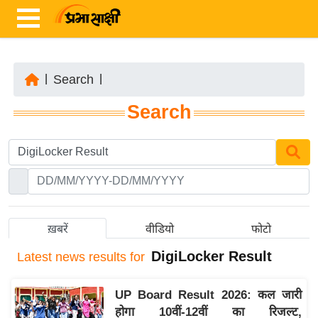
|
Search
|
ता
Search
ज़ा
ख
ब
र
रा
ष्ट्री
ख़बरें
वीडियो
फोटो
य
DigiLocker Result
Latest
news results for
अं
त
UP Board Result 2026: कल जारी
र्रा
होगा 10वीं-12वीं का रिजल्ट,
ष्ट्री