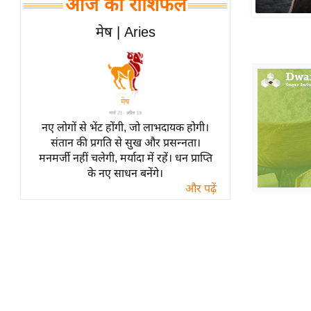
आज का राशिफल
हॉलीवुड
फिल्म समीक्षा
मेष | Aries
Breaking
News
लाइफस्टाइल
टेक्नॉलॉजी
नए लोगों से भेंट होंगी, जो लाभदायक होगी।
ब्यूटी/फैशन
संतान की प्रगति से सुख और प्रसन्नता।
घरेलू नुस्खे
मनमर्जी नहीं चलेगी, मर्यादा में रहें। धन प्राप्ति
के नए साधन बनेंगे।
पर्यटन स्थल
और पढ़ें
फिटनेस मंत्रा
रिलेशनशिप
राजनीति
विश्लेषण
समसामयिक
मातृभूमि