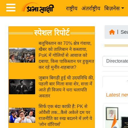
राष्ट्रीय
अंतर्राष्ट्रीय
बिज़नेस
Latest
ता
स्पेशल रिपोर्ट
News
|
Se
ज़ा
in
ख
बलूचिस्तान का 70% क्षेत्र गंवाया,
Hindi
खैबर को तालिबान ने कब्जाया,
ब
PoK में गोलियों से आवाज को
र
दबाया, किस पाकिस्तान पर हुकूमत
Hindi
कर रहे मुनीर-शहबाज?
राष्ट्रीय
News
अंतर्राष्ट्रीय
जुबान बिगड़ी हुई थी उदयनिधि की,
Live
पहली बार मिला सवा शेर, सत्ता में
बिज़नेस
आते ही विजय ने धरा थलापति
Latest
ne
उद्योग
अवतार
Breaking
जगत
News in
सिर्फ एक बंदा काफ़ी है: PK से
विशेषज्ञ
ओवैसी तक...कैसे अकेले दम पर
Hindi
राजनीति का रुख बदलने में लगे ये
राय
'लोन वॉरियर्स'