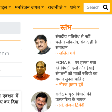
टाइल
मनोरंजन जगत
राजनीति
धर्म
स्तंभ
संसदीय-गतिरोध से नहीं
चलेगा लोकतंत्र, संवाद ही है
समाधान
~ ललित गर्ग
FCRA Bill पर हल्ला मचा
रहे विपक्षी दलों और ईसाई
ो
संगठनों को मार्को रुबियो का
बयान सुनना चाहिए
~ नीरज कुमार दुबे
राजेंद्र माथुर- विचारों की
 एक्शन में
पत्रकारिता के नायक
िए कर दिया
~ प्रो. संजय द्विवेदी