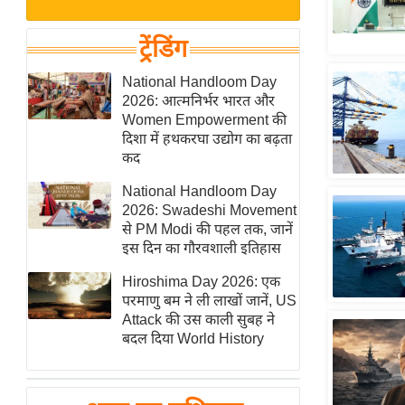
बजट
Hindi
खेल
News
ट्रेंडिंग
क्रिकेट
Hindi
National Handloom Day
IPL
2026: आत्मनिर्भर भारत और
Videos
2026
Women Empowerment की
क्राइम
दिशा में हथकरघा उद्योग का बढ़ता
कद
ई-पेपर
National Handloom Day
मिसाल बेमिसाल
2026: Swadeshi Movement
शख्सियत
से PM Modi की पहल तक, जानें
यंग इंडिया
इस दिन का गौरवशाली इतिहास
साहित्य जगत
Hiroshima Day 2026: एक
परमाणु बम ने ली लाखों जानें, US
ऑटो वर्ल्ड
Attack की उस काली सुबह ने
न्यूज ब्रीफ
बदल दिया World History
मनोरंजन जगत
बॉलीवुड