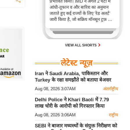
प्रभावित किया। IMD ने अगले 2 घंटों में
आंधी-तूफान व और बारिश का अनुमान
जताते हुए कई राज्यों के लिए 'रेड अलर्ट'
जारी किया है, जो सक्रिय मॉनसून ट्रफ़ और
चक्रवाती हवाओं के घेरे का परिणाम है,
जिससे यातायात बाधित होने के साथ-साथ
सफदरजंग अस्पताल में भी जलभराव की
स्थिति बनी।
VIEW ALL SHORTS
लेटेस्ट न्यूज़
Iran ने Saudi Arabia, पाकिस्तान और
Turkey के रक्षा समझौते को बताया बेअसर
Aug 08, 2026 3:07AM
अंतर्राष्ट्रीय
Delhi Police ने Khari Baoli में 7.79
लाख चोरी के आरोपी को गिरफ्तार किया
Aug 08, 2026 3:06AM
राष्ट्रीय
SEBI ने बाजार मध्यस्थों के संयुक्त निरीक्षण को