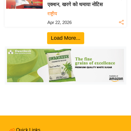
एक्शन, खरगे को थमाया नोटिस
य
राष्ट्रीय
बि
Apr 22, 2026
ज़
ने
Load More...
स
उ
द्यो
ग
ज
ग
त
वि
शे
ष
ज्ञ
रा
Quick Links