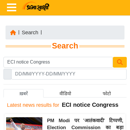
|
Search
|
ता
Search
ज़ा
ख
ब
र
रा
ष्ट्री
ख़बरें
वीडियो
फोटो
य
ECI notice Congress
Latest
news results for
अं
त
PM Modi पर 'आतंकवादी' टिप्पणी,
र्रा
Election Commission का बड़ा
ष्ट्री