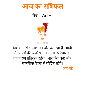
हॉलीवुड
आज का राशिफल
फिल्म समीक्षा
मेष | Aries
Breaking
News
लाइफस्टाइल
टेक्नॉलॉजी
ब्यूटी/फैशन
विशेष आर्थिक लाभ का योग बन रहा है। भावी
घरेलू नुस्खे
योजनाओं की रूपरेखाएं बनाएंगे। परिवार का
वातावरण प्रतिकूल रहेगा। शारीरिक कष्ट और
पर्यटन स्थल
मानसिक वेदना से पीडि़त रहेंगे।
फिटनेस मंत्रा
और पढ़ें
रिलेशनशिप
राजनीति
विश्लेषण
समसामयिक
मातृभूमि