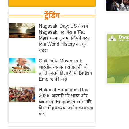
बजट
Hindi
खेल
News
ट्रेंडिंग
क्रिकेट
Hindi
Nagasaki Day: US ने जब
IPL
Nagasaki पर गिराया 'Fat
Videos
2026
Man' परमाणु बम, जिसने बदल
क्राइम
दिया World History का पूरा
चेहरा
ई-पेपर
Quit India Movement:
मिसाल बेमिसाल
भारतीय स्वतंत्रता संग्राम की वो
शख्सियत
क्रांति जिसने हिला दी थी British
यंग इंडिया
Empire की जड़ें
साहित्य जगत
National Handloom Day
2026: आत्मनिर्भर भारत और
ऑटो वर्ल्ड
Women Empowerment की
न्यूज ब्रीफ
दिशा में हथकरघा उद्योग का बढ़ता
कद
मनोरंजन जगत
बॉलीवुड