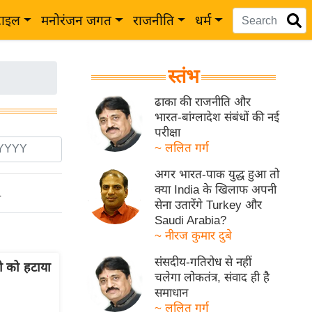
टाइल
मनोरंजन जगत
राजनीति
धर्म
स्तंभ
ढाका की राजनीति और
भारत-बांग्लादेश संबंधों की नई
परीक्षा
~ ललित गर्ग
अगर भारत-पाक युद्ध हुआ तो
क्या India के खिलाफ अपनी
ो
सेना उतारेंगे Turkey और
Saudi Arabia?
~ नीरज कुमार दुबे
संसदीय-गतिरोध से नहीं
ी को हटाया
चलेगा लोकतंत्र, संवाद ही है
समाधान
~ ललित गर्ग