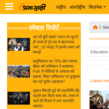
राष्ट्रीय
अंतर्राष्ट्रीय
बिज़नेस
Latest
ता
स्पेशल रिपोर्ट
News
|
Se
ज़ा
in
ख
आ गई बुरी खबर! भारत पर फूटने
Hindi
ही वाला है ट्रंप का ये खतरनाक
ब
'बम', 10 प्वाइंट में इसके असर को
र
समझें
Hindi
राष्ट्रीय
बलूचिस्तान का 70% क्षेत्र गंवाया,
News
अंतर्राष्ट्रीय
खैबर को तालिबान ने कब्जाया,
Live
PoK में गोलियों से आवाज को
बिज़नेस
दबाया, किस पाकिस्तान पर हुकूमत
Latest
ne
उद्योग
कर रहे मुनीर-शहबाज?
Breaking
जगत
News in
जुबान बिगड़ी हुई थी उदयनिधि की,
विशेषज्ञ
पहली बार मिला सवा शेर, सत्ता में
Hindi
आते ही विजय ने धरा थलापति
राय
अवतार