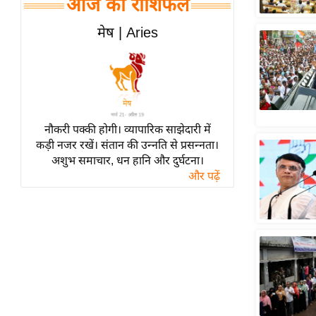
आज का राशिफल
हॉलीवुड
फिल्म समीक्षा
मेष | Aries
Breaking
News
लाइफस्टाइल
टेक्नॉलॉजी
नौकरी पक्की होगी। व्यापारिक साझेदारी में
ब्यूटी/फैशन
कड़ी नजर रखें। संतान की उन्नति से प्रसन्नता।
घरेलू नुस्खे
अशुभ समाचार, धन हानि और दुर्घटना।
और पढ़ें
पर्यटन स्थल
फिटनेस मंत्रा
रिलेशनशिप
राजनीति
विश्लेषण
समसामयिक
मातृभूमि