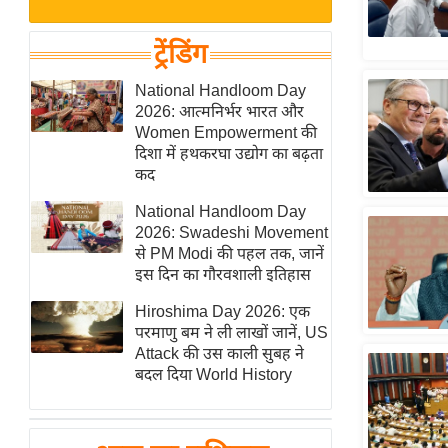
बजट
Hindi
खेल
News
ट्रेंडिंग
क्रिकेट
Hindi
National Handloom Day
IPL
2026: आत्मनिर्भर भारत और
Videos
2026
Women Empowerment की
क्राइम
दिशा में हथकरघा उद्योग का बढ़ता
कद
ई-पेपर
National Handloom Day
मिसाल बेमिसाल
2026: Swadeshi Movement
शख्सियत
से PM Modi की पहल तक, जानें
यंग इंडिया
इस दिन का गौरवशाली इतिहास
साहित्य जगत
Hiroshima Day 2026: एक
परमाणु बम ने ली लाखों जानें, US
ऑटो वर्ल्ड
Attack की उस काली सुबह ने
न्यूज ब्रीफ
बदल दिया World History
मनोरंजन जगत
बॉलीवुड