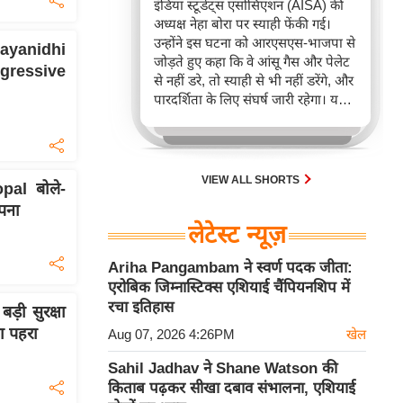
इंडिया स्टूडेंट्स एसोसिएशन (AISA) की
अध्यक्ष नेहा बोरा पर स्याही फेंकी गई।
उन्होंने इस घटना को आरएसएस-भाजपा से
hayanidhi
जोड़ते हुए कहा कि वे आंसू गैस और पेलेट
ggressive
से नहीं डरे, तो स्याही से भी नहीं डरेंगे, और
पारदर्शिता के लिए संघर्ष जारी रहेगा। यह
घटना जेपीएससी और जेएसएससी-
सीजीएल परीक्षा में कथित पेपर लीक व
धांधली के विरोध में हुए मार्च का हिस्सा थी,
जिसके आरोपी ने बोरा को उमर खालिद
VIEW ALL SHORTS
al बोले-
समर्थक बताते हुए 'देश-विरोधी' करार
पना
दिया।
लेटेस्ट न्यूज़
Ariha Pangambam ने स्वर्ण पदक जीता:
एरोबिक जिम्नास्टिक्स एशियाई चैंपियनशिप में
रचा इतिहास
़ी सुरक्षा
 पहरा
Aug 07, 2026 4:26PM
खेल
Sahil Jadhav ने Shane Watson की
किताब पढ़कर सीखा दबाव संभालना, एशियाई