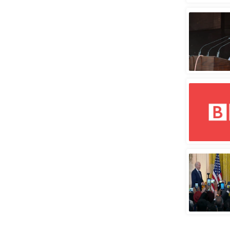
स्तंभ
एम.
आर.
आई.
चाय पर
समीक्षा
धर्म
ज्योतिष
प्रभु
महिमा/
धर्मस्थल
व्रत
त्योहार
राशिफल
विशेष