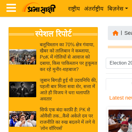
राष्ट्रीय
अंतर्राष्ट्रीय
बिज़नेस
Latest
ता
स्पेशल रिपोर्ट
News
|
Se
ज़ा
in
ख
बलूचिस्तान का 70% क्षेत्र गंवाया,
Hindi
खैबर को तालिबान ने कब्जाया,
ब
PoK में गोलियों से आवाज को
र
दबाया, किस पाकिस्तान पर हुकूमत
Hindi
कर रहे मुनीर-शहबाज?
राष्ट्रीय
News
अंतर्राष्ट्रीय
जुबान बिगड़ी हुई थी उदयनिधि की,
Live
पहली बार मिला सवा शेर, सत्ता में
बिज़नेस
आते ही विजय ने धरा थलापति
Latest
ne
उद्योग
अवतार
Breaking
जगत
News in
सिर्फ एक बंदा काफ़ी है: PK से
विशेषज्ञ
ओवैसी तक...कैसे अकेले दम पर
Hindi
राजनीति का रुख बदलने में लगे ये
राय
'लोन वॉरियर्स'