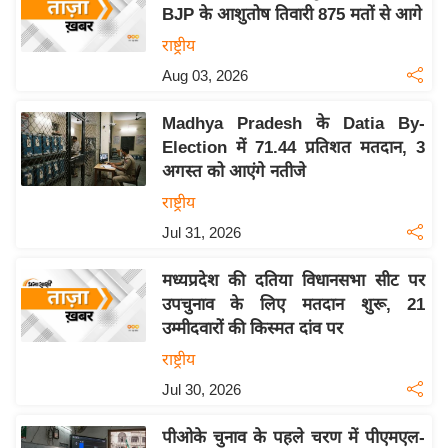
य
BJP के आशुतोष तिवारी 875 मतों से आगे
ब
राष्ट्रीय
ज
Aug 03, 2026
ट
खे
Madhya Pradesh के Datia By-
ल
Election में 71.44 प्रतिशत मतदान, 3
अगस्त को आएंगे नतीजे
क्रि
के
राष्ट्रीय
ट
Jul 31, 2026
I
मध्यप्रदेश की दतिया विधानसभा सीट पर
P
उपचुनाव के लिए मतदान शुरू, 21
L
उम्मीदवारों की किस्मत दांव पर
2
राष्ट्रीय
0
2
Jul 30, 2026
6
पीओके चुनाव के पहले चरण में पीएमएल-
क्रा