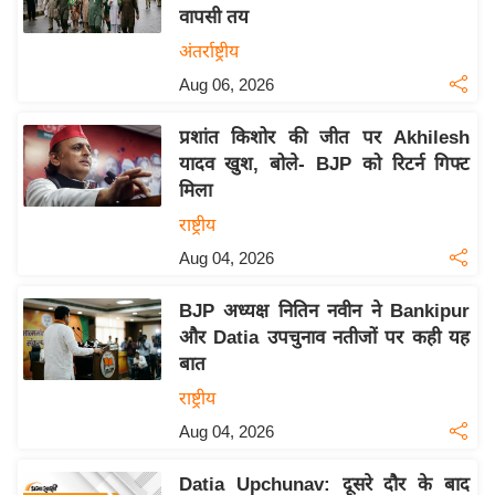
वापसी तय
य
अंतर्राष्ट्रीय
बि
Aug 06, 2026
ज़
ने
प्रशांत किशोर की जीत पर Akhilesh
स
यादव खुश, बोले- BJP को रिटर्न गिफ्ट
उ
मिला
द्यो
राष्ट्रीय
ग
Aug 04, 2026
ज
ग
BJP अध्यक्ष नितिन नवीन ने Bankipur
त
और Datia उपचुनाव नतीजों पर कही यह
वि
बात
शे
राष्ट्रीय
ष
Aug 04, 2026
ज्ञ
रा
Datia Upchunav: दूसरे दौर के बाद