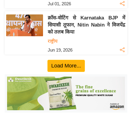
ख्सि
Jul 01, 2026
य
त
क्रॉस-वोटिंग से Karnataka BJP में
सियासी तूफान, Nitin Nabin ने विजयेंद्र
यं
को तलब किया
ग
राष्ट्रीय
इं
डि
Jun 19, 2026
या
Load More...
सा
हि
त्य
ज
ग
त
ऑ
टो
व