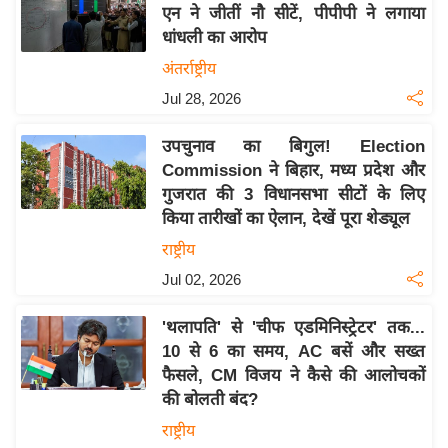
एन ने जीतीं नौ सीटें, पीपीपी ने लगाया
इ
धांधली का आरोप
म
अंतर्राष्ट्रीय
ई
Jul 28, 2026
-
पे
उपचुनाव का बिगुल! Election
प
Commission ने बिहार, मध्य प्रदेश और
र
गुजरात की 3 विधानसभा सीटों के लिए
मि
किया तारीखों का ऐलान, देखें पूरा शेड्यूल
सा
राष्ट्रीय
ल
Jul 02, 2026
बे
'थलापति' से 'चीफ एडमिनिस्ट्रेटर' तक...
मि
10 से 6 का समय, AC बसें और सख्त
सा
फैसले, CM विजय ने कैसे की आलोचकों
ल
की बोलती बंद?
श
राष्ट्रीय