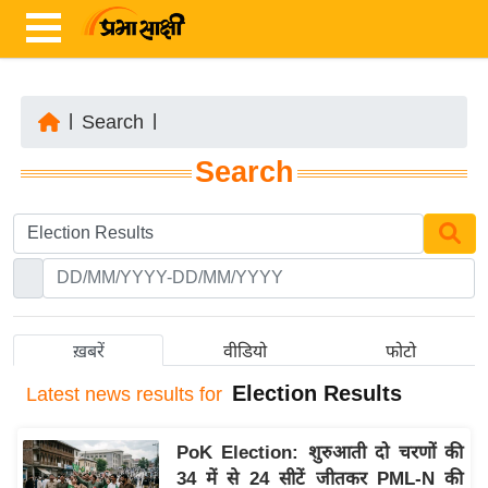
|
Search
|
ता
Search
ज़ा
ख
ब
र
रा
ष्ट्री
ख़बरें
वीडियो
फोटो
य
Election Results
Latest
news results for
अं
त
PoK Election: शुरुआती दो चरणों की
र्रा
34 में से 24 सीटें जीतकर PML-N की
ष्ट्री