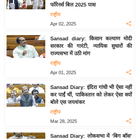
फॉरेनर्स बिल 2025 पास
य
राष्ट्रीय
बि
Apr 02, 2025
ज़
ने
Sansad diary: किसान कल्याण मोदी
स
सरकार की गारंटी, न्यायिक सुधारों की
उ
राज्यसभा में उठी मांग
द्यो
राष्ट्रीय
ग
Apr 01, 2025
ज
ग
Sansad Diary: इंदिरा गांधी भी ऐसा नहीं
त
कर पाईं थीं, पाकिस्तान को लेकर ऐसा क्यों
वि
बोले एस जयशंकर
शे
राष्ट्रीय
ष
Mar 28, 2025
ज्ञ
रा
Sansad Diary: लोकसभा में ‘बिग बॉस’