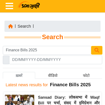
|
Search
|
ता
Search
ज़ा
ख
ब
र
रा
ष्ट्री
ख़बरें
वीडियो
फोटो
य
Finance Bills 2025
Latest
news results for
अं
त
Sansad Diary: लोकसभा में Waqf
र्रा
Bill पर चर्चा, संसद में इमिग्रेशन और
ष्ट्री