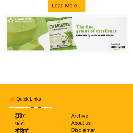
Load More...
इ
म
ई
-
पे
प
र
मि
सा
ल
बे
Quick Links
मि
सा
ट्रेंडिंग
Archive
ल
About us
फोटो
श
Disclaimer
वीडियो