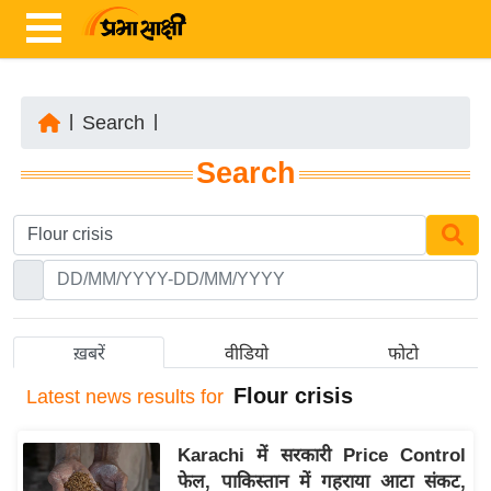
|
Search
|
ता
Search
ज़ा
ख
ब
र
रा
ष्ट्री
ख़बरें
वीडियो
फोटो
य
Flour crisis
Latest
news results for
अं
त
Karachi में सरकारी Price Control
र्रा
फेल, पाकिस्तान में गहराया आटा संकट,
ष्ट्री