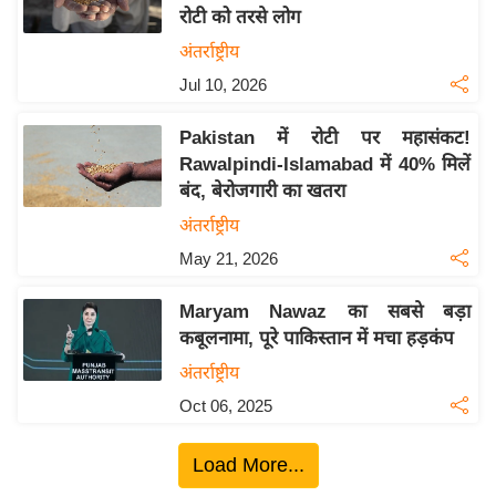
रोटी को तरसे लोग
य
अंतर्राष्ट्रीय
बि
Jul 10, 2026
ज़
ने
Pakistan में रोटी पर महासंकट!
स
Rawalpindi-Islamabad में 40% मिलें
उ
बंद, बेरोजगारी का खतरा
द्यो
अंतर्राष्ट्रीय
ग
May 21, 2026
ज
ग
Maryam Nawaz का सबसे बड़ा
त
कबूलनामा, पूरे पाकिस्तान में मचा हड़कंप
वि
अंतर्राष्ट्रीय
शे
Oct 06, 2025
ष
ज्ञ
Load More...
रा