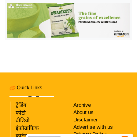
य
ब
ज
ट
खे
ल
क्रि
के
ट
I
P
Quick Links
L
2
ट्रेंडिंग
Archive
0
About us
फोटो
2
Disclaimer
वीडियो
6
Advertise with us
इंफ़ोग्राफ़िक
Privacy Policy
कार्टून
क्रा